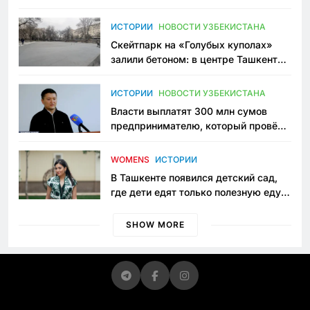
переписывает автоспорт в
Узбекистане
ИСТОРИИ
НОВОСТИ УЗБЕКИСТАНА
Скейтпарк на «Голубых куполах»
залили бетоном: в центре Ташкента
исчезло ещё одно общественное
пространство
ИСТОРИИ
НОВОСТИ УЗБЕКИСТАНА
Власти выплатят 300 млн сумов
предпринимателю, который провёл
пять лет в тюрьме по незаконному
приговору
WOMENS
ИСТОРИИ
В Ташкенте появился детский сад,
где дети едят только полезную еду.
Его открыла мама, которая устала
просить «кашу без сахара»
SHOW MORE