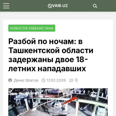
Skip
VAIB.UZ
to
content
НОВОСТИ УЗБЕКИСТАНА
Разбой по ночам: в
Ташкентской области
задержаны двое 18-
летних нападавших
0
Денис Влатов
17.02.2026