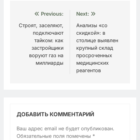
Навигация
Previous:
Next:
по
Строят, заселяют,
Анализы «со
подключают
скидкой»: в
записям
тайком: как
столице выявлен
застройщики
крупный склад
воруют газ на
просроченных
миллиарды
медицинских
реагентов
ДОБАВИТЬ КОММЕНТАРИЙ
Ваш адрес email не будет опубликован.
Обязательные поля помечены
*