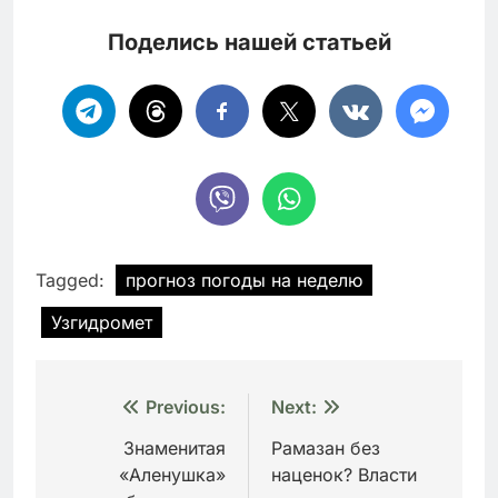
Поделись нашей статьей
Tagged:
прогноз погоды на неделю
Узгидромет
Навигация
Previous:
Next:
по
Знаменитая
Рамазан без
«Аленушка»
наценок? Власти
записям