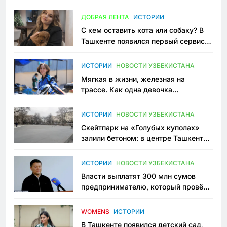
всеми сторонами конфликта
ДОБРАЯ ЛЕНТА
ИСТОРИИ
С кем оставить кота или собаку? В
Ташкенте появился первый сервис
зоонянь
ИСТОРИИ
НОВОСТИ УЗБЕКИСТАНА
Мягкая в жизни, железная на
трассе. Как одна девочка
переписывает автоспорт в
Узбекистане
ИСТОРИИ
НОВОСТИ УЗБЕКИСТАНА
Скейтпарк на «Голубых куполах»
залили бетоном: в центре Ташкента
исчезло ещё одно общественное
пространство
ИСТОРИИ
НОВОСТИ УЗБЕКИСТАНА
Власти выплатят 300 млн сумов
предпринимателю, который провёл
пять лет в тюрьме по незаконному
приговору
WOMENS
ИСТОРИИ
В Ташкенте появился детский сад,