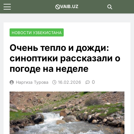
Skip
VAIB.UZ
to
content
НОВОСТИ УЗБЕКИСТАНА
Очень тепло и дожди:
синоптики рассказали о
погоде на неделе
0
Наргиза Турова
16.02.2026