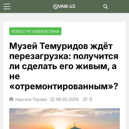
Skip
VAIB.UZ
to
content
НОВОСТИ УЗБЕКИСТАНА
Музей Темуридов ждёт
перезагрузка: получится
ли сделать его живым, а
не
«отремонтированным»?
0
Наргиза Турова
06.02.2026