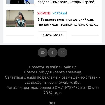
предпринимателю, который провёл
пять лет в тюрьме по незаконному
приговору
WOMENS
ИСТОРИИ
В Ташкенте появился детский сад,
где дети едят только полезную еду.
Его открыла мама, которая устала
просить «кашу без сахара»
SHOW MORE
Новости на вайбе - Vaib.uz
Новое СМИ для нового времени
Связаться с нами по рекламе и размещению статей -
uzvaib@gmail.com,
@VaibikuzBot
Регистрация электронного СМИ: №274375 от 13 мая
2024 года
18+