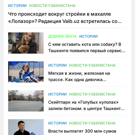
ИСТОРИИ
НОВОСТИ УЗБЕКИСТАНА
Что происходит вокруг стройки в махалле
«Лолазор»? Редакция Vaib.uz встретилась со
всеми сторонами конфликта
ДОБРАЯ ЛЕНТА
ИСТОРИИ
С кем оставить кота или собаку? В
Ташкенте появился первый сервис
зоонянь
ИСТОРИИ
НОВОСТИ УЗБЕКИСТАНА
Мягкая в жизни, железная на
трассе. Как одна девочка
переписывает автоспорт в
Узбекистане
ИСТОРИИ
НОВОСТИ УЗБЕКИСТАНА
Скейтпарк на «Голубых куполах»
залили бетоном: в центре Ташкента
исчезло ещё одно общественное
пространство
ИСТОРИИ
НОВОСТИ УЗБЕКИСТАНА
Власти выплатят 300 млн сумов