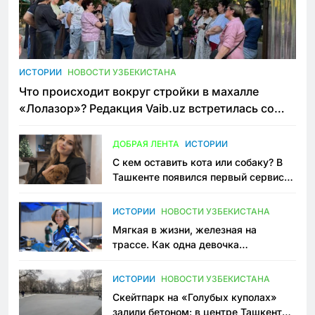
ИСТОРИИ
НОВОСТИ УЗБЕКИСТАНА
Что происходит вокруг стройки в махалле
«Лолазор»? Редакция Vaib.uz встретилась со
всеми сторонами конфликта
ДОБРАЯ ЛЕНТА
ИСТОРИИ
С кем оставить кота или собаку? В
Ташкенте появился первый сервис
зоонянь
ИСТОРИИ
НОВОСТИ УЗБЕКИСТАНА
Мягкая в жизни, железная на
трассе. Как одна девочка
переписывает автоспорт в
Узбекистане
ИСТОРИИ
НОВОСТИ УЗБЕКИСТАНА
Скейтпарк на «Голубых куполах»
залили бетоном: в центре Ташкента