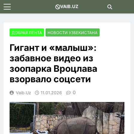
Skip
VAIB.UZ
to
content
ДОБРАЯ ЛЕНТА
НОВОСТИ УЗБЕКИСТАНА
Гигант и «малыш»:
забавное видео из
зоопарка Вроцлава
взорвало соцсети
0
Vaib.uz
11.01.2026