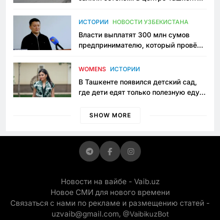
исчезло ещё одно общественное
пространство
ИСТОРИИ
НОВОСТИ УЗБЕКИСТАНА
Власти выплатят 300 млн сумов
предпринимателю, который провёл
пять лет в тюрьме по незаконному
приговору
WOMENS
ИСТОРИИ
В Ташкенте появился детский сад,
где дети едят только полезную еду.
Его открыла мама, которая устала
просить «кашу без сахара»
SHOW MORE
Новости на вайбе - Vaib.uz
Новое СМИ для нового времени
Связаться с нами по рекламе и размещению статей -
uzvaib@gmail.com,
@VaibikuzBot