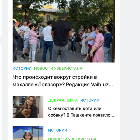
ИСТОРИИ
НОВОСТИ УЗБЕКИСТАНА
Что происходит вокруг стройки в
махалле «Лолазор»? Редакция Vaib.uz
встретилась со всеми сторонами
конфликта
ДОБРАЯ ЛЕНТА
ИСТОРИИ
С кем оставить кота или
собаку? В Ташкенте появился
первый сервис зоонянь
ИСТОРИИ
НОВОСТИ УЗБЕКИСТАНА