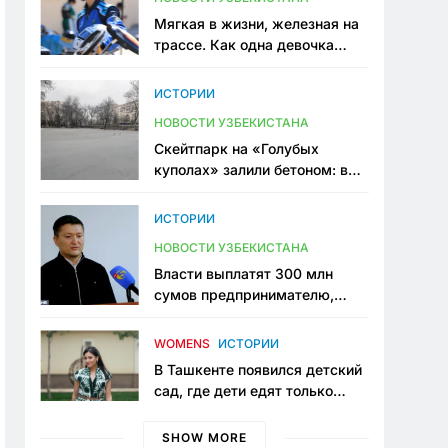
Мягкая в жизни, железная на
трассе. Как одна девочка
переписывает автоспорт в
Узбекистане
ИСТОРИИ
НОВОСТИ УЗБЕКИСТАНА
Скейтпарк на «Голубых
куполах» залили бетоном: в
центре Ташкента исчезло ещё
одно общественное
ИСТОРИИ
пространство
НОВОСТИ УЗБЕКИСТАНА
Власти выплатят 300 млн
сумов предпринимателю,
который провёл пять лет в
тюрьме по незаконному
WOMENS
ИСТОРИИ
приговору
В Ташкенте появился детский
сад, где дети едят только
полезную еду. Его открыла
мама, которая устала просить
SHOW MORE