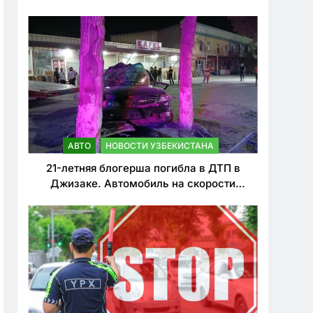
о резком ужесточении наказаний для
нарушителей ПДД
АВТО
НОВОСТИ УЗБЕКИСТАНА
21-летняя блогерша погибла в ДТП в
Джизаке. Автомобиль на скорости
врезался в дерево