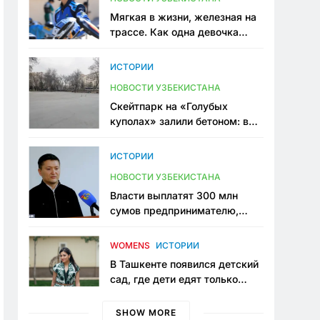
Мягкая в жизни, железная на
трассе. Как одна девочка
переписывает автоспорт в
Узбекистане
ИСТОРИИ
НОВОСТИ УЗБЕКИСТАНА
Скейтпарк на «Голубых
куполах» залили бетоном: в
центре Ташкента исчезло ещё
одно общественное
ИСТОРИИ
пространство
НОВОСТИ УЗБЕКИСТАНА
Власти выплатят 300 млн
сумов предпринимателю,
который провёл пять лет в
тюрьме по незаконному
WOMENS
ИСТОРИИ
приговору
В Ташкенте появился детский
сад, где дети едят только
полезную еду. Его открыла
мама, которая устала просить
SHOW MORE