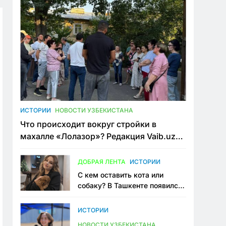
ИСТОРИИ
НОВОСТИ УЗБЕКИСТАНА
Что происходит вокруг стройки в
махалле «Лолазор»? Редакция Vaib.uz
встретилась со всеми сторонами
конфликта
ДОБРАЯ ЛЕНТА
ИСТОРИИ
С кем оставить кота или
собаку? В Ташкенте появился
первый сервис зоонянь
ИСТОРИИ
НОВОСТИ УЗБЕКИСТАНА