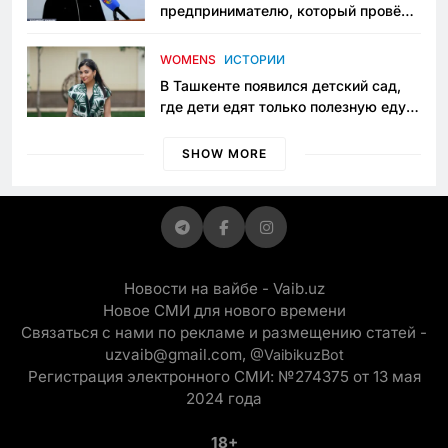
предпринимателю, который провёл
пять лет в тюрьме по незаконному
приговору
WOMENS
ИСТОРИИ
В Ташкенте появился детский сад,
где дети едят только полезную еду.
Его открыла мама, которая устала
просить «кашу без сахара»
SHOW MORE
Новости на вайбе - Vaib.uz
Новое СМИ для нового времени
Связаться с нами по рекламе и размещению статей -
uzvaib@gmail.com,
@VaibikuzBot
Регистрация электронного СМИ: №274375 от 13 мая
2024 года
18+