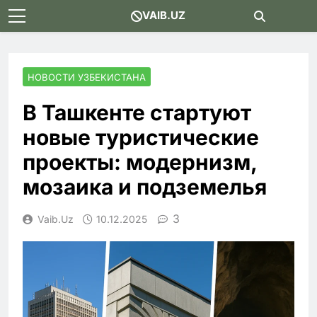
Skip
VAIB.UZ
to
content
НОВОСТИ УЗБЕКИСТАНА
В Ташкенте стартуют
новые туристические
проекты: модернизм,
мозаика и подземелья
3
Vaib.uz
10.12.2025