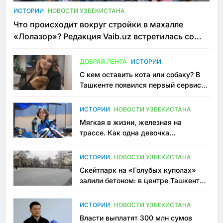
ИСТОРИИ
НОВОСТИ УЗБЕКИСТАНА
Что происходит вокруг стройки в махалле
«Лолазор»? Редакция Vaib.uz встретилась со
всеми сторонами конфликта
ДОБРАЯ ЛЕНТА
ИСТОРИИ
С кем оставить кота или собаку? В
Ташкенте появился первый сервис
зоонянь
ИСТОРИИ
НОВОСТИ УЗБЕКИСТАНА
Мягкая в жизни, железная на
трассе. Как одна девочка
переписывает автоспорт в
Узбекистане
ИСТОРИИ
НОВОСТИ УЗБЕКИСТАНА
Скейтпарк на «Голубых куполах»
залили бетоном: в центре Ташкента
исчезло ещё одно общественное
пространство
ИСТОРИИ
НОВОСТИ УЗБЕКИСТАНА
Власти выплатят 300 млн сумов