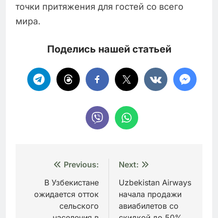
точки притяжения для гостей со всего
мира.
Поделись нашей статьей
Навигация
Previous:
Next:
по
В Узбекистане
Uzbekistan Airways
ожидается отток
начала продажи
записям
сельского
авиабилетов со
населения в
скидкой до 50%