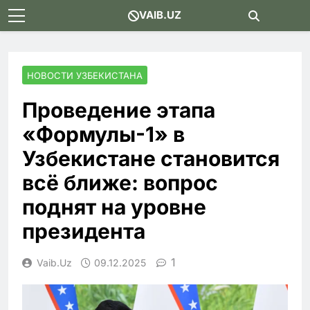
Skip
VAIB.UZ
to
content
НОВОСТИ УЗБЕКИСТАНА
Проведение этапа
«Формулы-1» в
Узбекистане становится
всё ближе: вопрос
поднят на уровне
президента
1
Vaib.uz
09.12.2025