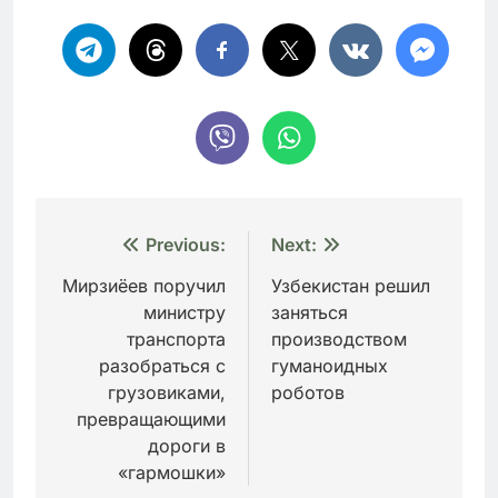
Навигация
Previous:
Next:
по
Мирзиёев поручил
Узбекистан решил
министру
заняться
записям
транспорта
производством
разобраться с
гуманоидных
грузовиками,
роботов
превращающими
дороги в
«гармошки»