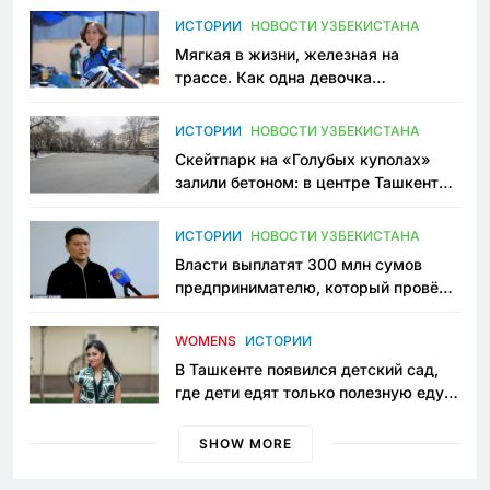
ИСТОРИИ
НОВОСТИ УЗБЕКИСТАНА
Мягкая в жизни, железная на
трассе. Как одна девочка
переписывает автоспорт в
Узбекистане
ИСТОРИИ
НОВОСТИ УЗБЕКИСТАНА
Скейтпарк на «Голубых куполах»
залили бетоном: в центре Ташкента
исчезло ещё одно общественное
пространство
ИСТОРИИ
НОВОСТИ УЗБЕКИСТАНА
Власти выплатят 300 млн сумов
предпринимателю, который провёл
пять лет в тюрьме по незаконному
приговору
WOMENS
ИСТОРИИ
В Ташкенте появился детский сад,
где дети едят только полезную еду.
Его открыла мама, которая устала
просить «кашу без сахара»
SHOW MORE