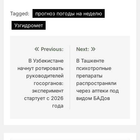
Tagged:
прогноз погоды на неделю
Узгидромет
Навигация
Previous:
Next:
по
В Узбекистане
В Ташкенте
начнут ротировать
психотропные
записям
руководителей
препараты
госорганов:
распространяли
эксперимент
через аптеки под
стартует с 2026
видом БАДов
года