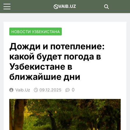
Skip
VAIB.UZ
to
content
НОВОСТИ УЗБЕКИСТАНА
Дожди и потепление:
какой будет погода в
Узбекистане в
ближайшие дни
0
Vaib.uz
09.12.2025