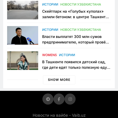
Узбекистане
ИСТОРИИ
НОВОСТИ УЗБЕКИСТАНА
Скейтпарк на «Голубых куполах»
залили бетоном: в центре Ташкента
исчезло ещё одно общественное
пространство
ИСТОРИИ
НОВОСТИ УЗБЕКИСТАНА
Власти выплатят 300 млн сумов
предпринимателю, который провёл
пять лет в тюрьме по незаконному
приговору
WOMENS
ИСТОРИИ
В Ташкенте появился детский сад,
где дети едят только полезную еду.
Его открыла мама, которая устала
просить «кашу без сахара»
SHOW MORE
Новости на вайбе - Vaib.uz