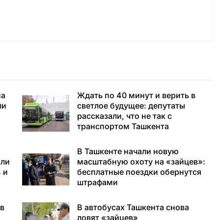
на
Ждать по 40 минут и верить в
ли
светлое будущее: депутаты
рассказали, что не так с
транспортом Ташкента
В Ташкенте начали новую
или
масштабную охоту на «зайцев»:
 и
бесплатные поездки обернутся
штрафами
 в
В автобусах Ташкента снова
ловят «зайцев»