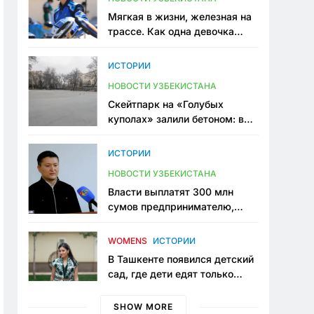
Мягкая в жизни, железная на
трассе. Как одна девочка
переписывает автоспорт в
Узбекистане
ИСТОРИИ
НОВОСТИ УЗБЕКИСТАНА
Скейтпарк на «Голубых
куполах» залили бетоном: в
центре Ташкента исчезло ещё
одно общественное
ИСТОРИИ
пространство
НОВОСТИ УЗБЕКИСТАНА
Власти выплатят 300 млн
сумов предпринимателю,
который провёл пять лет в
тюрьме по незаконному
WOMENS
ИСТОРИИ
приговору
В Ташкенте появился детский
сад, где дети едят только
полезную еду. Его открыла
мама, которая устала просить
SHOW MORE