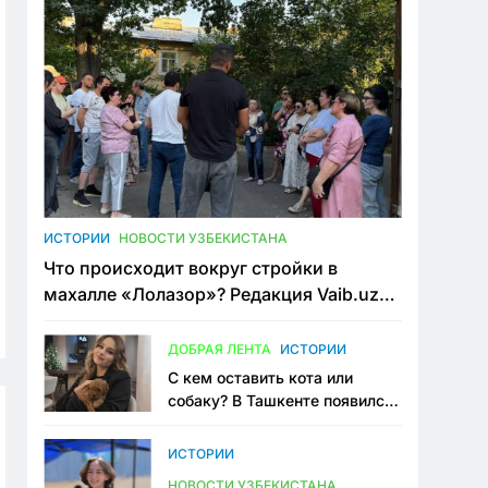
ИСТОРИИ
НОВОСТИ УЗБЕКИСТАНА
Что происходит вокруг стройки в
махалле «Лолазор»? Редакция Vaib.uz
встретилась со всеми сторонами
конфликта
ДОБРАЯ ЛЕНТА
ИСТОРИИ
С кем оставить кота или
собаку? В Ташкенте появился
первый сервис зоонянь
ИСТОРИИ
НОВОСТИ УЗБЕКИСТАНА