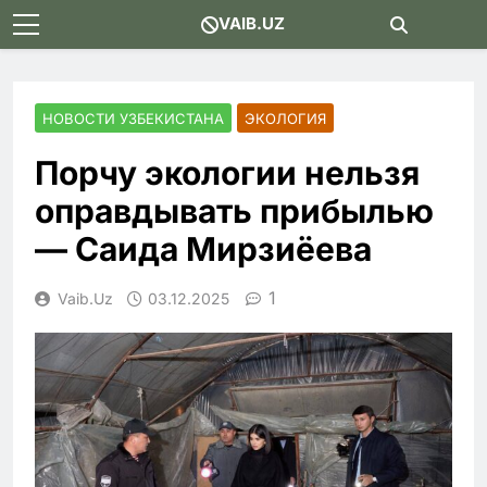
Skip
VAIB.UZ
to
content
НОВОСТИ УЗБЕКИСТАНА
ЭКОЛОГИЯ
Порчу экологии нельзя
оправдывать прибылью
— Саида Мирзиёева
1
Vaib.uz
03.12.2025