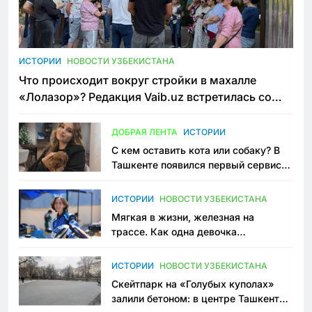
ИСТОРИИ
НОВОСТИ УЗБЕКИСТАНА
Что происходит вокруг стройки в махалле
«Лолазор»? Редакция Vaib.uz встретилась со
всеми сторонами конфликта
ДОБРАЯ ЛЕНТА
ИСТОРИИ
С кем оставить кота или собаку? В
Ташкенте появился первый сервис
зоонянь
ИСТОРИИ
НОВОСТИ УЗБЕКИСТАНА
Мягкая в жизни, железная на
трассе. Как одна девочка
переписывает автоспорт в
Узбекистане
ИСТОРИИ
НОВОСТИ УЗБЕКИСТАНА
Скейтпарк на «Голубых куполах»
залили бетоном: в центре Ташкента