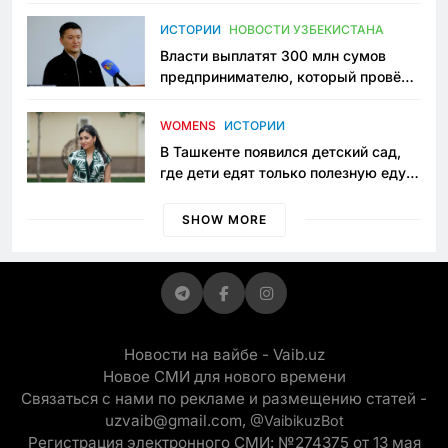
исчезло ещё одно общественное
пространство
ИСТОРИИ
НОВОСТИ УЗБЕКИСТАНА
Власти выплатят 300 млн сумов
предпринимателю, который провёл
пять лет в тюрьме по незаконному
приговору
WOMENS
ИСТОРИИ
В Ташкенте появился детский сад,
где дети едят только полезную еду.
Его открыла мама, которая устала
просить «кашу без сахара»
SHOW MORE
Новости на вайбе - Vaib.uz
Новое СМИ для нового времени
Связаться с нами по рекламе и размещению статей -
uzvaib@gmail.com,
@VaibikuzBot
Регистрация электронного СМИ: №274375 от 13 мая