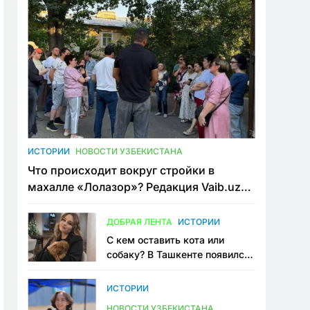
ИСТОРИИ
НОВОСТИ УЗБЕКИСТАНА
Что происходит вокруг стройки в
махалле «Лолазор»? Редакция Vaib.uz
встретилась со всеми сторонами
конфликта
ДОБРАЯ ЛЕНТА
ИСТОРИИ
С кем оставить кота или
собаку? В Ташкенте появился
первый сервис зоонянь
ИСТОРИИ
НОВОСТИ УЗБЕКИСТАНА