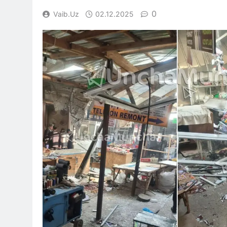
0
Vaib.uz
02.12.2025