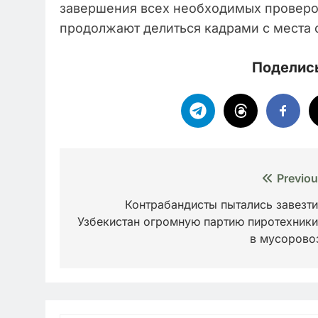
завершения всех необходимых проверок
продолжают делиться кадрами с места 
Поделись
Навигация
Previou
по
Контрабандисты пытались завезти
Узбекистан огромную партию пиротехник
записям
в мусорово