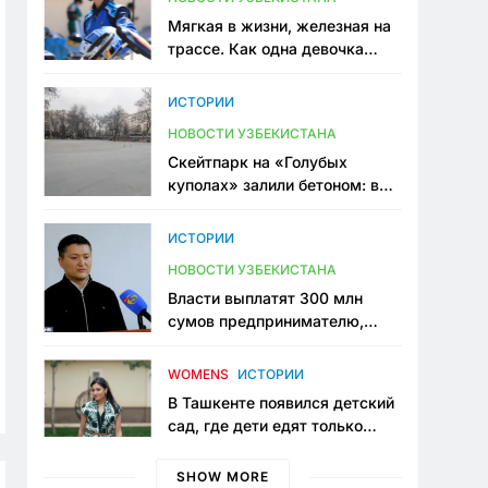
Мягкая в жизни, железная на
трассе. Как одна девочка
переписывает автоспорт в
Узбекистане
ИСТОРИИ
НОВОСТИ УЗБЕКИСТАНА
Скейтпарк на «Голубых
куполах» залили бетоном: в
центре Ташкента исчезло ещё
одно общественное
ИСТОРИИ
пространство
НОВОСТИ УЗБЕКИСТАНА
Власти выплатят 300 млн
сумов предпринимателю,
который провёл пять лет в
тюрьме по незаконному
WOMENS
ИСТОРИИ
приговору
В Ташкенте появился детский
сад, где дети едят только
полезную еду. Его открыла
мама, которая устала просить
SHOW MORE