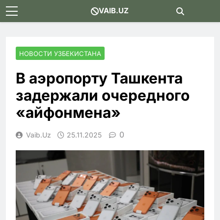
Skip
VAIB.UZ
to
content
НОВОСТИ УЗБЕКИСТАНА
В аэропорту Ташкента
задержали очередного
«айфонмена»
0
Vaib.uz
25.11.2025