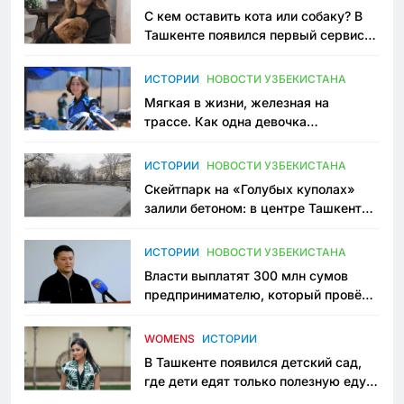
С кем оставить кота или собаку? В
Ташкенте появился первый сервис
зоонянь
ИСТОРИИ
НОВОСТИ УЗБЕКИСТАНА
Мягкая в жизни, железная на
трассе. Как одна девочка
переписывает автоспорт в
Узбекистане
ИСТОРИИ
НОВОСТИ УЗБЕКИСТАНА
Скейтпарк на «Голубых куполах»
залили бетоном: в центре Ташкента
исчезло ещё одно общественное
пространство
ИСТОРИИ
НОВОСТИ УЗБЕКИСТАНА
Власти выплатят 300 млн сумов
предпринимателю, который провёл
пять лет в тюрьме по незаконному
приговору
WOMENS
ИСТОРИИ
В Ташкенте появился детский сад,
где дети едят только полезную еду.
Его открыла мама, которая устала