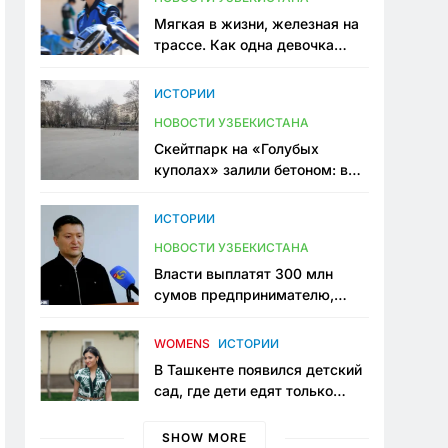
Мягкая в жизни, железная на
трассе. Как одна девочка
переписывает автоспорт в
Узбекистане
ИСТОРИИ
НОВОСТИ УЗБЕКИСТАНА
Скейтпарк на «Голубых
куполах» залили бетоном: в
центре Ташкента исчезло ещё
одно общественное
ИСТОРИИ
пространство
НОВОСТИ УЗБЕКИСТАНА
Власти выплатят 300 млн
сумов предпринимателю,
который провёл пять лет в
тюрьме по незаконному
WOMENS
ИСТОРИИ
приговору
В Ташкенте появился детский
сад, где дети едят только
полезную еду. Его открыла
мама, которая устала просить
SHOW MORE