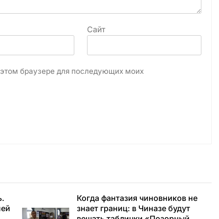
Сайт
в этом браузере для последующих моих
ь.
Когда фантазия чиновников не
ней
знает границ: в Чиназе будут
вешать таблички «Позорный