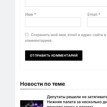
Имя
*
Email
*
Сохранить моё имя, email и адрес сайта 
комментариев.
Новости по теме
Депутаты решили не затягиват
Нижняя палата за несколько д
приняла закон о резком