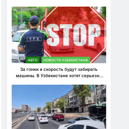
врезался в дерево
АВТО
НОВОСТИ УЗБЕКИСТАНА
За гонки и скорость будут забирать
машины. В Узбекистане хотят серьезно
ужесточить наказания для лихачей