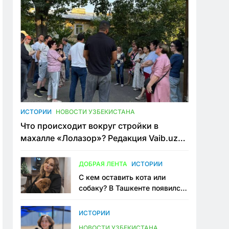
ИСТОРИИ
НОВОСТИ УЗБЕКИСТАНА
Что происходит вокруг стройки в
махалле «Лолазор»? Редакция Vaib.uz
встретилась со всеми сторонами
конфликта
ДОБРАЯ ЛЕНТА
ИСТОРИИ
С кем оставить кота или
собаку? В Ташкенте появился
первый сервис зоонянь
ИСТОРИИ
НОВОСТИ УЗБЕКИСТАНА