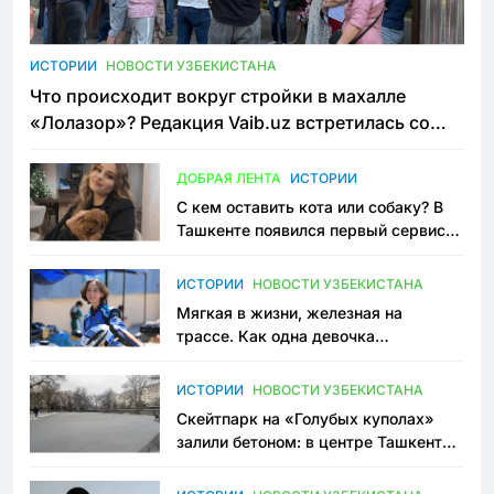
ИСТОРИИ
НОВОСТИ УЗБЕКИСТАНА
Что происходит вокруг стройки в махалле
«Лолазор»? Редакция Vaib.uz встретилась со
всеми сторонами конфликта
ДОБРАЯ ЛЕНТА
ИСТОРИИ
С кем оставить кота или собаку? В
Ташкенте появился первый сервис
зоонянь
ИСТОРИИ
НОВОСТИ УЗБЕКИСТАНА
Мягкая в жизни, железная на
трассе. Как одна девочка
переписывает автоспорт в
Узбекистане
ИСТОРИИ
НОВОСТИ УЗБЕКИСТАНА
Скейтпарк на «Голубых куполах»
залили бетоном: в центре Ташкента
исчезло ещё одно общественное
пространство