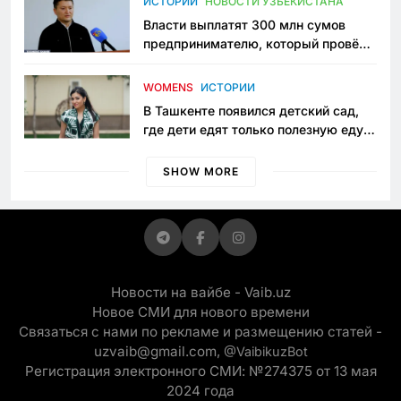
ИСТОРИИ
НОВОСТИ УЗБЕКИСТАНА
Власти выплатят 300 млн сумов
предпринимателю, который провёл
пять лет в тюрьме по незаконному
приговору
WOMENS
ИСТОРИИ
В Ташкенте появился детский сад,
где дети едят только полезную еду.
Его открыла мама, которая устала
просить «кашу без сахара»
SHOW MORE
Новости на вайбе - Vaib.uz
Новое СМИ для нового времени
Связаться с нами по рекламе и размещению статей -
uzvaib@gmail.com,
@VaibikuzBot
Регистрация электронного СМИ: №274375 от 13 мая
2024 года