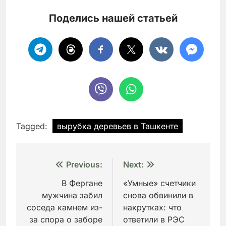
Поделись нашей статьей
Tagged:
вырубка деревьев в Ташкенте
Навигация
Previous:
Next:
по
В Фергане
«Умные» счетчики
мужчина забил
снова обвинили в
записям
соседа камнем из-
накрутках: что
за спора о заборе
ответили в РЭС