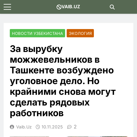
Skip
VAIB.UZ
to
content
НОВОСТИ УЗБЕКИСТАНА
ЭКОЛОГИЯ
За вырубку
можжевельников в
Ташкенте возбуждено
уголовное дело. Но
крайними снова могут
сделать рядовых
работников
2
Vaib.uz
10.11.2025