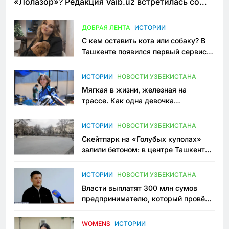
«Лолазор»? Редакция Vaib.uz встретилась со
всеми сторонами конфликта
ДОБРАЯ ЛЕНТА
ИСТОРИИ
С кем оставить кота или собаку? В
Ташкенте появился первый сервис
зоонянь
ИСТОРИИ
НОВОСТИ УЗБЕКИСТАНА
Мягкая в жизни, железная на
трассе. Как одна девочка
переписывает автоспорт в
Узбекистане
ИСТОРИИ
НОВОСТИ УЗБЕКИСТАНА
Скейтпарк на «Голубых куполах»
залили бетоном: в центре Ташкента
исчезло ещё одно общественное
пространство
ИСТОРИИ
НОВОСТИ УЗБЕКИСТАНА
Власти выплатят 300 млн сумов
предпринимателю, который провёл
пять лет в тюрьме по незаконному
приговору
WOMENS
ИСТОРИИ