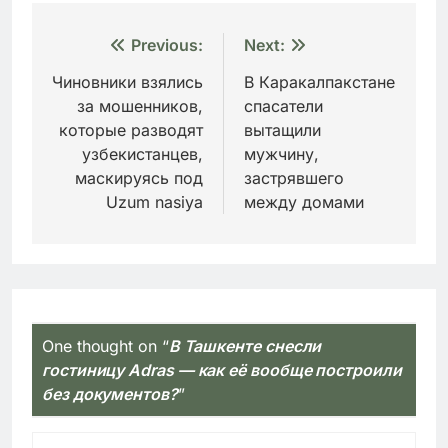
Навигация
Previous:
Next:
по
Чиновники взялись
В Каракалпакстане
за мошенников,
спасатели
записям
которые разводят
вытащили
узбекистанцев,
мужчину,
маскируясь под
застрявшего
Uzum nasiya
между домами
One thought on “
В Ташкенте снесли
гостиницу Adras — как её вообще построили
без документов?
”