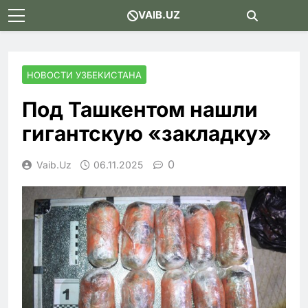
Skip
VAIB.UZ
to
content
НОВОСТИ УЗБЕКИСТАНА
Под Ташкентом нашли
гигантскую «закладку»
0
Vaib.uz
06.11.2025