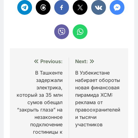
Навигация
Previous:
Next:
по
В Ташкенте
В Узбекистане
задержали
набирает обороты
записям
электрика,
новая финансовая
который за 35 млн
пирамида XCM:
сумов обещал
реклама от
“закрыть глаза” на
правоохранителей
незаконное
и тысячи
подключение
участников
гостиницы к