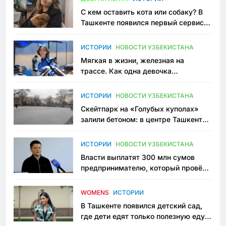
С кем оставить кота или собаку? В
Ташкенте появился первый сервис
зоонянь
ИСТОРИИ
НОВОСТИ УЗБЕКИСТАНА
Мягкая в жизни, железная на
трассе. Как одна девочка
переписывает автоспорт в
Узбекистане
ИСТОРИИ
НОВОСТИ УЗБЕКИСТАНА
Скейтпарк на «Голубых куполах»
залили бетоном: в центре Ташкента
исчезло ещё одно общественное
пространство
ИСТОРИИ
НОВОСТИ УЗБЕКИСТАНА
Власти выплатят 300 млн сумов
предпринимателю, который провёл
пять лет в тюрьме по незаконному
приговору
WOMENS
ИСТОРИИ
В Ташкенте появился детский сад,
где дети едят только полезную еду.