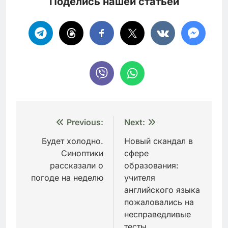
Поделись нашей статьей
Навигация
Previous:
Next:
по
Будет холодно.
Новый скандал в
Синоптики
сфере
записям
рассказали о
образования:
погоде на неделю
учителя
английского языка
пожаловались на
несправедливые
тесты