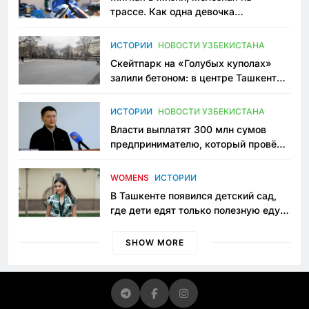
трассе. Как одна девочка
переписывает автоспорт в
Узбекистане
ИСТОРИИ
НОВОСТИ УЗБЕКИСТАНА
Скейтпарк на «Голубых куполах»
залили бетоном: в центре Ташкента
исчезло ещё одно общественное
пространство
ИСТОРИИ
НОВОСТИ УЗБЕКИСТАНА
Власти выплатят 300 млн сумов
предпринимателю, который провёл
пять лет в тюрьме по незаконному
приговору
WOMENS
ИСТОРИИ
В Ташкенте появился детский сад,
где дети едят только полезную еду.
Его открыла мама, которая устала
просить «кашу без сахара»
SHOW MORE