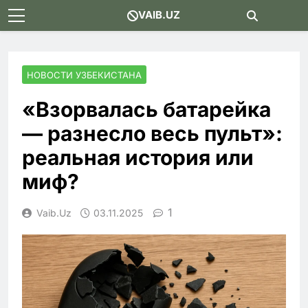
Skip
VAIB.UZ
to
content
НОВОСТИ УЗБЕКИСТАНА
«Взорвалась батарейка
— разнесло весь пульт»:
реальная история или
миф?
1
Vaib.uz
03.11.2025