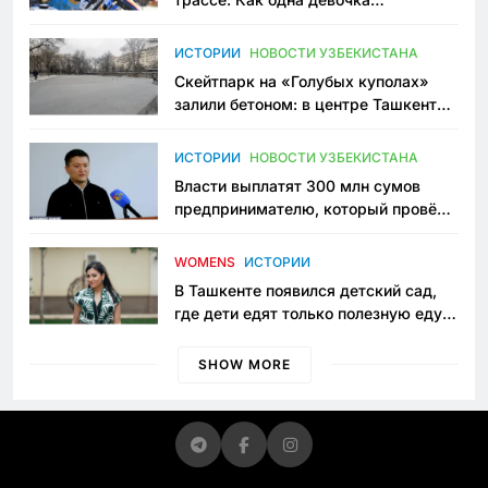
переписывает автоспорт в
Узбекистане
ИСТОРИИ
НОВОСТИ УЗБЕКИСТАНА
Скейтпарк на «Голубых куполах»
залили бетоном: в центре Ташкента
исчезло ещё одно общественное
пространство
ИСТОРИИ
НОВОСТИ УЗБЕКИСТАНА
Власти выплатят 300 млн сумов
предпринимателю, который провёл
пять лет в тюрьме по незаконному
приговору
WOMENS
ИСТОРИИ
В Ташкенте появился детский сад,
где дети едят только полезную еду.
Его открыла мама, которая устала
просить «кашу без сахара»
SHOW MORE