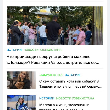
ИСТОРИИ
НОВОСТИ УЗБЕКИСТАНА
Что происходит вокруг стройки в махалле
«Лолазор»? Редакция Vaib.uz встретилась со
всеми сторонами конфликта
ДОБРАЯ ЛЕНТА
ИСТОРИИ
С кем оставить кота или собаку? В
Ташкенте появился первый сервис
зоонянь
ИСТОРИИ
НОВОСТИ УЗБЕКИСТАНА
Мягкая в жизни, железная на
трассе. Как одна девочка