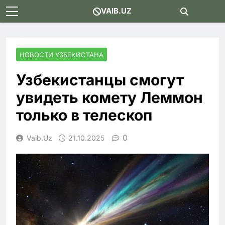
Skip
VAIB.UZ
to
content
НОВОСТИ УЗБЕКИСТАНА
Узбекистанцы смогут
увидеть комету Леммон
только в телескоп
0
Vaib.uz
21.10.2025