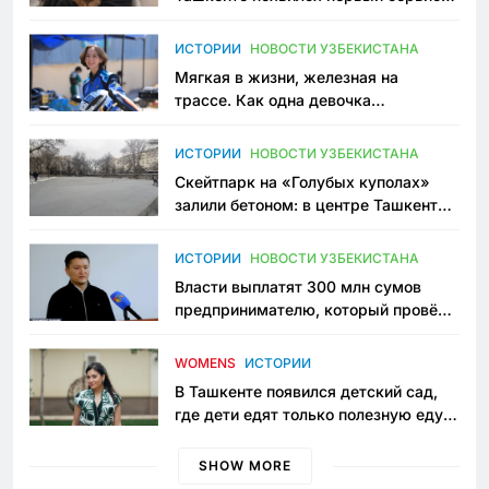
зоонянь
ИСТОРИИ
НОВОСТИ УЗБЕКИСТАНА
Мягкая в жизни, железная на
трассе. Как одна девочка
переписывает автоспорт в
Узбекистане
ИСТОРИИ
НОВОСТИ УЗБЕКИСТАНА
Скейтпарк на «Голубых куполах»
залили бетоном: в центре Ташкента
исчезло ещё одно общественное
пространство
ИСТОРИИ
НОВОСТИ УЗБЕКИСТАНА
Власти выплатят 300 млн сумов
предпринимателю, который провёл
пять лет в тюрьме по незаконному
приговору
WOMENS
ИСТОРИИ
В Ташкенте появился детский сад,
где дети едят только полезную еду.
Его открыла мама, которая устала
просить «кашу без сахара»
SHOW MORE