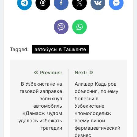
Tagged:
автобусы в Ташкенте
Навигация
Previous:
Next:
по
В Узбекистане на
Алишер Кадыров
газовой заправке
объяснил, почему
записям
вспыхнул
болезни в
автомобиль
Узбекистане
«Дамас»: чудом
«помолодели»:
удалось избежать
всему виной
трагедии
фармацевтический
бизнес