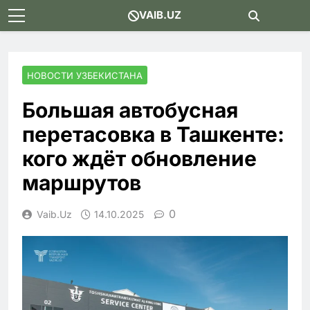
Skip
VAIB.UZ
to
content
НОВОСТИ УЗБЕКИСТАНА
Большая автобусная
перетасовка в Ташкенте:
кого ждёт обновление
маршрутов
0
Vaib.uz
14.10.2025