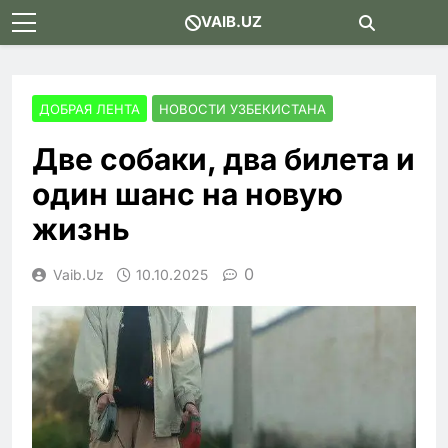
Skip
VAIB.UZ
to
content
ДОБРАЯ ЛЕНТА
НОВОСТИ УЗБЕКИСТАНА
Две собаки, два билета и
один шанс на новую
жизнь
0
Vaib.uz
10.10.2025