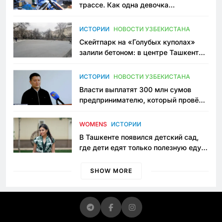
трассе. Как одна девочка
переписывает автоспорт в
Узбекистане
ИСТОРИИ
НОВОСТИ УЗБЕКИСТАНА
Скейтпарк на «Голубых куполах»
залили бетоном: в центре Ташкента
исчезло ещё одно общественное
пространство
ИСТОРИИ
НОВОСТИ УЗБЕКИСТАНА
Власти выплатят 300 млн сумов
предпринимателю, который провёл
пять лет в тюрьме по незаконному
приговору
WOMENS
ИСТОРИИ
В Ташкенте появился детский сад,
где дети едят только полезную еду.
Его открыла мама, которая устала
просить «кашу без сахара»
SHOW MORE