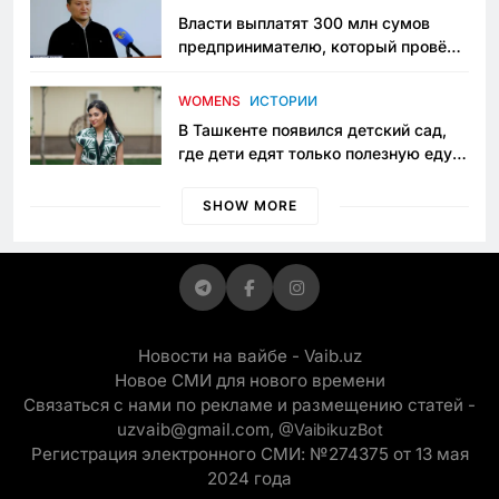
Власти выплатят 300 млн сумов
предпринимателю, который провёл
пять лет в тюрьме по незаконному
приговору
WOMENS
ИСТОРИИ
В Ташкенте появился детский сад,
где дети едят только полезную еду.
Его открыла мама, которая устала
просить «кашу без сахара»
SHOW MORE
Новости на вайбе - Vaib.uz
Новое СМИ для нового времени
Связаться с нами по рекламе и размещению статей -
uzvaib@gmail.com,
@VaibikuzBot
Регистрация электронного СМИ: №274375 от 13 мая
2024 года