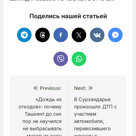
Поделись нашей статьей
Навигация
Previous:
Next:
по
«Дождь из
В Сурхандарье
отходов»: почему
произошло ДТП с
записям
Ташкент до сих
участием
пор не научился
автомобиля,
не выбрасывать
перевозившего
мусор из окон
женщин с