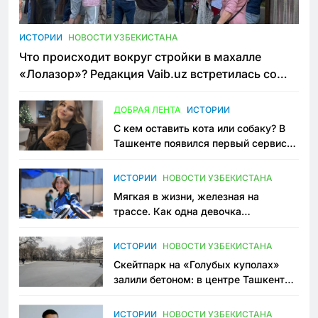
ИСТОРИИ
НОВОСТИ УЗБЕКИСТАНА
Что происходит вокруг стройки в махалле
«Лолазор»? Редакция Vaib.uz встретилась со
всеми сторонами конфликта
ДОБРАЯ ЛЕНТА
ИСТОРИИ
С кем оставить кота или собаку? В
Ташкенте появился первый сервис
зоонянь
ИСТОРИИ
НОВОСТИ УЗБЕКИСТАНА
Мягкая в жизни, железная на
трассе. Как одна девочка
переписывает автоспорт в
Узбекистане
ИСТОРИИ
НОВОСТИ УЗБЕКИСТАНА
Скейтпарк на «Голубых куполах»
залили бетоном: в центре Ташкента
исчезло ещё одно общественное
пространство
ИСТОРИИ
НОВОСТИ УЗБЕКИСТАНА