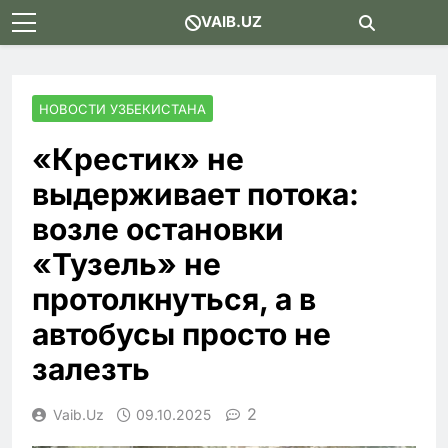
Skip
VAIB.UZ
to
content
НОВОСТИ УЗБЕКИСТАНА
«Крестик» не
выдерживает потока:
возле остановки
«Тузель» не
протолкнуться, а в
автобусы просто не
залезть
2
Vaib.uz
09.10.2025