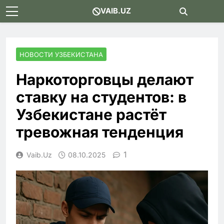
Skip
VAIB.UZ
to
content
НОВОСТИ УЗБЕКИСТАНА
Наркоторговцы делают
ставку на студентов: в
Узбекистане растёт
тревожная тенденция
1
Vaib.uz
08.10.2025