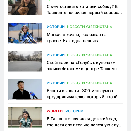
С кем оставить кота или собаку? В
Ташкенте появился первый сервис
зоонянь
ИСТОРИИ
НОВОСТИ УЗБЕКИСТАНА
Мягкая в жизни, железная на
трассе. Как одна девочка
переписывает автоспорт в
Узбекистане
ИСТОРИИ
НОВОСТИ УЗБЕКИСТАНА
Скейтпарк на «Голубых куполах»
залили бетоном: в центре Ташкента
исчезло ещё одно общественное
пространство
ИСТОРИИ
НОВОСТИ УЗБЕКИСТАНА
Власти выплатят 300 млн сумов
предпринимателю, который провёл
пять лет в тюрьме по незаконному
приговору
WOMENS
ИСТОРИИ
В Ташкенте появился детский сад,
где дети едят только полезную еду.
Его открыла мама, которая устала