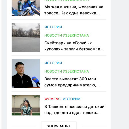
Мягкая в жизни, железная на
трассе. Как одна девочка
переписывает автоспорт в
Узбекистане
ИСТОРИИ
НОВОСТИ УЗБЕКИСТАНА
Скейтпарк на «Голубых
куполах» залили бетоном: в
центре Ташкента исчезло ещё
одно общественное
ИСТОРИИ
пространство
НОВОСТИ УЗБЕКИСТАНА
Власти выплатят 300 млн
сумов предпринимателю,
который провёл пять лет в
тюрьме по незаконному
WOMENS
ИСТОРИИ
приговору
В Ташкенте появился детский
сад, где дети едят только
полезную еду. Его открыла
мама, которая устала просить
SHOW MORE