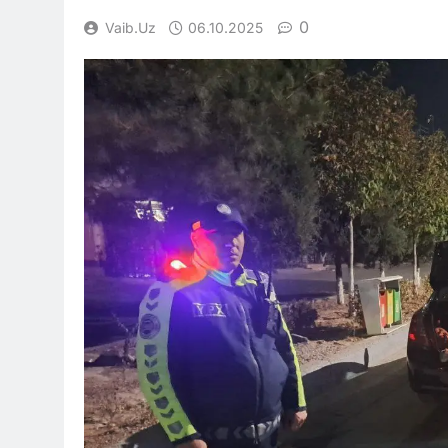
0
Vaib.uz
06.10.2025