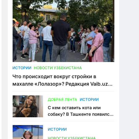
ИСТОРИИ
НОВОСТИ УЗБЕКИСТАНА
Что происходит вокруг стройки в
махалле «Лолазор»? Редакция Vaib.uz
встретилась со всеми сторонами
конфликта
ДОБРАЯ ЛЕНТА
ИСТОРИИ
С кем оставить кота или
собаку? В Ташкенте появился
первый сервис зоонянь
ИСТОРИИ
НОВОСТИ УЗБЕКИСТАНА