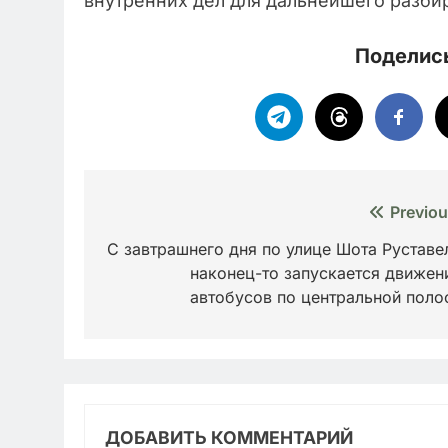
внутренних дел для дальнейшего разбир
Поделись
Навигация
Previou
по
С завтрашнего дня по улице Шота Руставе
наконец-то запускается движен
записям
автобусов по центральной поло
ДОБАВИТЬ КОММЕНТАРИЙ