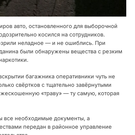
жиров авто, остановленного для выборочной
одозрительно косился на сотрудников.
зрили неладное — и не ошиблись. При
жданина были обнаружены вещества с резким
наркотики.
вскрытии багажника оперативники чуть не
олько свёртков с тщательно завёрнутыми
жескошенную «траву» — ту самую, которая
ы все необходимые документы, а
ествами передан в районное управление