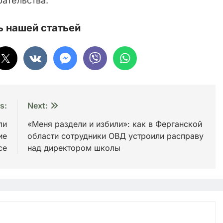
ательства.
 нашей статьей
s:
Next:
ли
«Меня раздели и избили»: как в Ферганской
ие
области сотрудники ОВД устроили расправу
се
над директором школы