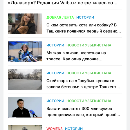
«Лолазор»? Редакция Vaib.uz встретилась со
всеми сторонами конфликта
ДОБРАЯ ЛЕНТА
ИСТОРИИ
С кем оставить кота или собаку? В
Ташкенте появился первый сервис
зоонянь
ИСТОРИИ
НОВОСТИ УЗБЕКИСТАНА
Мягкая в жизни, железная на
трассе. Как одна девочка
переписывает автоспорт в
Узбекистане
ИСТОРИИ
НОВОСТИ УЗБЕКИСТАНА
Скейтпарк на «Голубых куполах»
залили бетоном: в центре Ташкента
исчезло ещё одно общественное
пространство
ИСТОРИИ
НОВОСТИ УЗБЕКИСТАНА
Власти выплатят 300 млн сумов
предпринимателю, который провёл
пять лет в тюрьме по незаконному
приговору
WOMENS
ИСТОРИИ