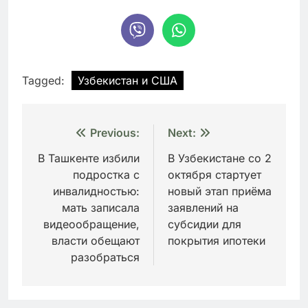
Tagged:
Узбекистан и США
Навигация
Previous:
Next:
по
В Ташкенте избили
В Узбекистане со 2
подростка с
октября стартует
записям
инвалидностью:
новый этап приёма
мать записала
заявлений на
видеообращение,
субсидии для
власти обещают
покрытия ипотеки
разобраться