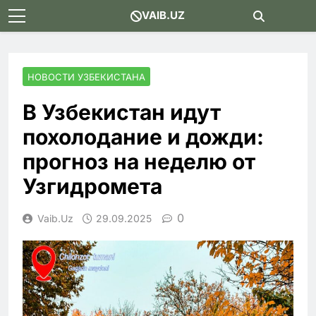
Skip
VAIB.UZ
to
content
НОВОСТИ УЗБЕКИСТАНА
В Узбекистан идут
похолодание и дожди:
прогноз на неделю от
Узгидромета
0
Vaib.uz
29.09.2025