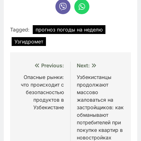
Tagged:
прогноз погоды на неделю
Узгидромет
Навигация
Previous:
Next:
по
Опасные рынки:
Узбекистанцы
что происходит с
продолжают
записям
безопасностью
массово
продуктов в
жаловаться на
Узбекистане
застройщиков: как
обманывают
потребителей при
покупке квартир в
новостройках