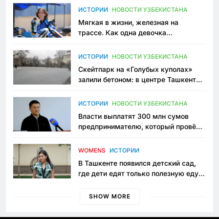
ИСТОРИИ
НОВОСТИ УЗБЕКИСТАНА
Мягкая в жизни, железная на
трассе. Как одна девочка
переписывает автоспорт в
Узбекистане
ИСТОРИИ
НОВОСТИ УЗБЕКИСТАНА
Скейтпарк на «Голубых куполах»
залили бетоном: в центре Ташкента
исчезло ещё одно общественное
пространство
ИСТОРИИ
НОВОСТИ УЗБЕКИСТАНА
Власти выплатят 300 млн сумов
предпринимателю, который провёл
пять лет в тюрьме по незаконному
приговору
WOMENS
ИСТОРИИ
В Ташкенте появился детский сад,
где дети едят только полезную еду.
Его открыла мама, которая устала
просить «кашу без сахара»
SHOW MORE