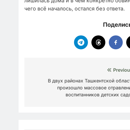
лишилась дома и в чем конкретно обвин
чего всё началось, остался без ответа.
Поделись
Навигация
Previou
по
В двух районах Ташкентской облас
произошло массовое отравлен
записям
воспитанников детских сад