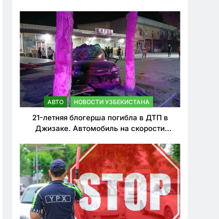
о резком ужесточении наказаний для
нарушителей ПДД
АВТО
НОВОСТИ УЗБЕКИСТАНА
21-летняя блогерша погибла в ДТП в
Джизаке. Автомобиль на скорости
врезался в дерево