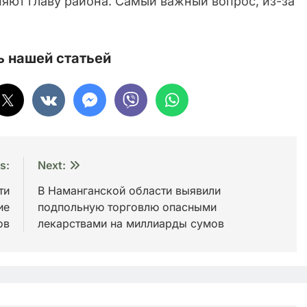
яют главу района. Самый важный вопрос, из-за
 нашей статьей
s:
Next:
ти
В Наманганской области выявили
ие
подпольную торговлю опасными
ов
лекарствами на миллиарды сумов