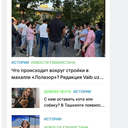
ИСТОРИИ
НОВОСТИ УЗБЕКИСТАНА
Что происходит вокруг стройки в
махалле «Лолазор»? Редакция Vaib.uz
встретилась со всеми сторонами
конфликта
ДОБРАЯ ЛЕНТА
ИСТОРИИ
С кем оставить кота или
собаку? В Ташкенте появился
первый сервис зоонянь
ИСТОРИИ
НОВОСТИ УЗБЕКИСТАНА