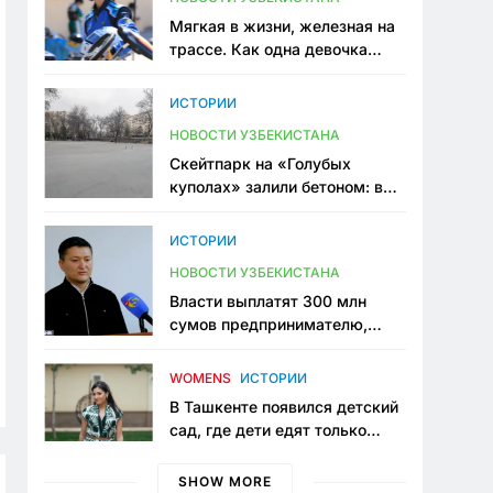
Мягкая в жизни, железная на
трассе. Как одна девочка
переписывает автоспорт в
Узбекистане
ИСТОРИИ
НОВОСТИ УЗБЕКИСТАНА
Скейтпарк на «Голубых
куполах» залили бетоном: в
центре Ташкента исчезло ещё
одно общественное
ИСТОРИИ
пространство
НОВОСТИ УЗБЕКИСТАНА
Власти выплатят 300 млн
сумов предпринимателю,
который провёл пять лет в
тюрьме по незаконному
WOMENS
ИСТОРИИ
приговору
В Ташкенте появился детский
сад, где дети едят только
полезную еду. Его открыла
мама, которая устала просить
SHOW MORE