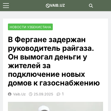
Skip
VAIB.UZ
to
content
НОВОСТИ УЗБЕКИСТАНА
В Фергане задержан
руководитель райгаза.
Он вымогал деньги у
жителей за
подключение новых
домов к газоснабжению
1
Vaib.uz
25.09.2025