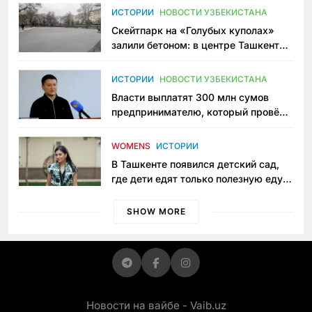
Узбекистане
ИСТОРИИ
НОВОСТИ УЗБЕКИСТАНА
Скейтпарк на «Голубых куполах»
залили бетоном: в центре Ташкента
исчезло ещё одно общественное
пространство
ИСТОРИИ
НОВОСТИ УЗБЕКИСТАНА
Власти выплатят 300 млн сумов
предпринимателю, который провёл
пять лет в тюрьме по незаконному
приговору
WOMENS
ИСТОРИИ
В Ташкенте появился детский сад,
где дети едят только полезную еду.
Его открыла мама, которая устала
просить «кашу без сахара»
SHOW MORE
Новости на вайбе - Vaib.uz