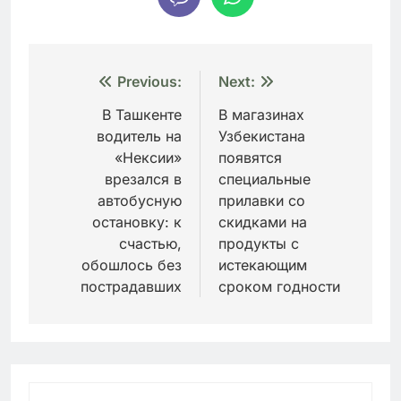
Навигация
Previous:
Next:
по
В Ташкенте
В магазинах
водитель на
Узбекистана
записям
«Нексии»
появятся
врезался в
специальные
автобусную
прилавки со
остановку: к
скидками на
счастью,
продукты с
обошлось без
истекающим
пострадавших
сроком годности