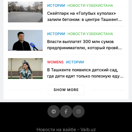
Узбекистане
ИСТОРИИ
НОВОСТИ УЗБЕКИСТАНА
Скейтпарк на «Голубых куполах»
залили бетоном: в центре Ташкента
исчезло ещё одно общественное
пространство
ИСТОРИИ
НОВОСТИ УЗБЕКИСТАНА
Власти выплатят 300 млн сумов
предпринимателю, который провёл
пять лет в тюрьме по незаконному
приговору
WOMENS
ИСТОРИИ
В Ташкенте появился детский сад,
где дети едят только полезную еду.
Его открыла мама, которая устала
просить «кашу без сахара»
SHOW MORE
Новости на вайбе - Vaib.uz