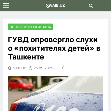
Skip
VAIB.UZ
to
content
НОВОСТИ УЗБЕКИСТАНА
ГУВД опровергло слухи
о «похитителях детей» в
Ташкенте
0
Vaib.uz
25.09.2025