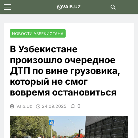
Skip
VAIB.UZ
to
content
НОВОСТИ УЗБЕКИСТАНА
В Узбекистане
произошло очередное
ДТП по вине грузовика,
который не смог
вовремя остановиться
0
Vaib.uz
24.09.2025