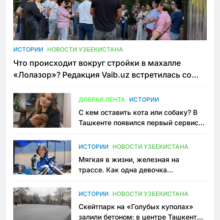
ИСТОРИИ
НОВОСТИ УЗБЕКИСТАНА
Что происходит вокруг стройки в махалле
«Лолазор»? Редакция Vaib.uz встретилась со
всеми сторонами конфликта
ДОБРАЯ ЛЕНТА
ИСТОРИИ
С кем оставить кота или собаку? В
Ташкенте появился первый сервис
зоонянь
ИСТОРИИ
НОВОСТИ УЗБЕКИСТАНА
Мягкая в жизни, железная на
трассе. Как одна девочка
переписывает автоспорт в
Узбекистане
ИСТОРИИ
НОВОСТИ УЗБЕКИСТАНА
Скейтпарк на «Голубых куполах»
залили бетоном: в центре Ташкента