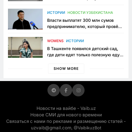
исчезло ещё одно общественное
пространство
ИСТОРИИ
НОВОСТИ УЗБЕКИСТАНА
Власти выплатят 300 млн сумов
предпринимателю, который провёл
пять лет в тюрьме по незаконному
приговору
WOMENS
ИСТОРИИ
В Ташкенте появился детский сад,
где дети едят только полезную еду.
Его открыла мама, которая устала
просить «кашу без сахара»
SHOW MORE
Новости на вайбе - Vaib.uz
Новое СМИ для нового времени
Связаться с нами по рекламе и размещению статей -
uzvaib@gmail.com,
@VaibikuzBot