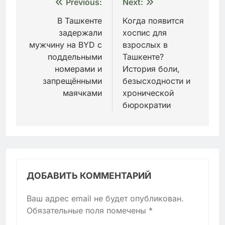
Навигация
Previous:
Next:
по
В Ташкенте
Когда появится
задержали
хоспис для
записям
мужчину на BYD с
взрослых в
поддельными
Ташкенте?
номерами и
История боли,
запрещёнными
безысходности и
маячками
хронической
бюрократии
ДОБАВИТЬ КОММЕНТАРИЙ
Ваш адрес email не будет опубликован.
Обязательные поля помечены
*