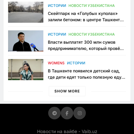
Узбекистане
ИСТОРИИ
НОВОСТИ УЗБЕКИСТАНА
Скейтпарк на «Голубых куполах»
залили бетоном: в центре Ташкента
исчезло ещё одно общественное
пространство
ИСТОРИИ
НОВОСТИ УЗБЕКИСТАНА
Власти выплатят 300 млн сумов
предпринимателю, который провёл
пять лет в тюрьме по незаконному
приговору
WOMENS
ИСТОРИИ
В Ташкенте появился детский сад,
где дети едят только полезную еду.
Его открыла мама, которая устала
просить «кашу без сахара»
SHOW MORE
Новости на вайбе - Vaib.uz