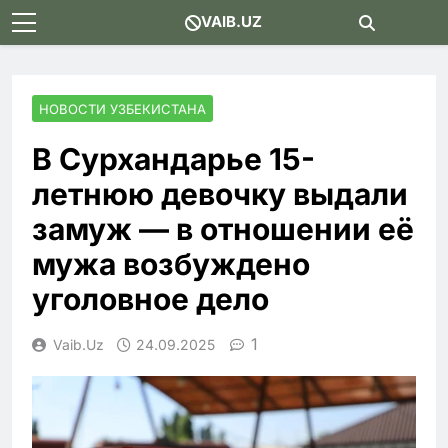
Skip
VAIB.UZ
to
content
НОВОСТИ УЗБЕКИСТАНА
В Сурхандарье 15-
летнюю девочку выдали
замуж — в отношении её
мужа возбуждено
уголовное дело
1
Vaib.uz
24.09.2025