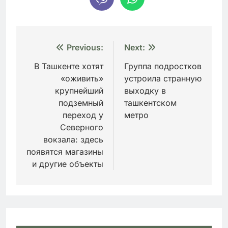
Навигация
Previous:
Next:
по
В Ташкенте хотят
Группа подростков
«оживить»
устроила странную
записям
крупнейший
выходку в
подземный
ташкентском
переход у
метро
Северного
вокзала: здесь
появятся магазины
и другие объекты