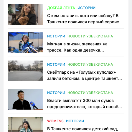
всеми сторонами конфликта
ДОБРАЯ ЛЕНТА
ИСТОРИИ
С кем оставить кота или собаку? В
Ташкенте появился первый сервис
зоонянь
ИСТОРИИ
НОВОСТИ УЗБЕКИСТАНА
Мягкая в жизни, железная на
трассе. Как одна девочка
переписывает автоспорт в
Узбекистане
ИСТОРИИ
НОВОСТИ УЗБЕКИСТАНА
Скейтпарк на «Голубых куполах»
залили бетоном: в центре Ташкента
исчезло ещё одно общественное
пространство
ИСТОРИИ
НОВОСТИ УЗБЕКИСТАНА
Власти выплатят 300 млн сумов
предпринимателю, который провёл
пять лет в тюрьме по незаконному
приговору
WOMENS
ИСТОРИИ
В Ташкенте появился детский сад,