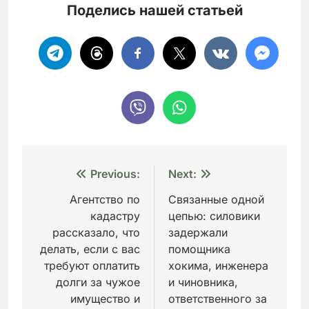
Поделись нашей статьей
Навигация
Previous:
Next:
по
Агентство по
Связанные одной
кадастру
цепью: силовики
записям
рассказало, что
задержали
делать, если с вас
помощника
требуют оплатить
хокима, инженера
долги за чужое
и чиновника,
имущество и
ответственного за