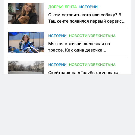
ДОБРАЯ ЛЕНТА
ИСТОРИИ
С кем оставить кота или собаку? В
Ташкенте появился первый сервис
зоонянь
ИСТОРИИ
НОВОСТИ УЗБЕКИСТАНА
Мягкая в жизни, железная на
трассе. Как одна девочка
переписывает автоспорт в
Узбекистане
ИСТОРИИ
НОВОСТИ УЗБЕКИСТАНА
Скейтпарк на «Голубых куполах»
залили бетоном: в центре Ташкента
исчезло ещё одно общественное
пространство
ИСТОРИИ
НОВОСТИ УЗБЕКИСТАНА
Власти выплатят 300 млн сумов
предпринимателю, который провёл
пять лет в тюрьме по незаконному
приговору
WOMENS
ИСТОРИИ
В Ташкенте появился детский сад,