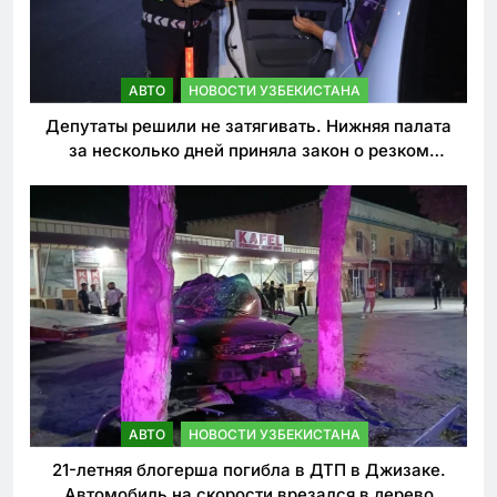
АВТО
НОВОСТИ УЗБЕКИСТАНА
Депутаты решили не затягивать. Нижняя палата
за несколько дней приняла закон о резком
ужесточении наказаний для нарушителей ПДД
АВТО
НОВОСТИ УЗБЕКИСТАНА
21-летняя блогерша погибла в ДТП в Джизаке.
Автомобиль на скорости врезался в дерево