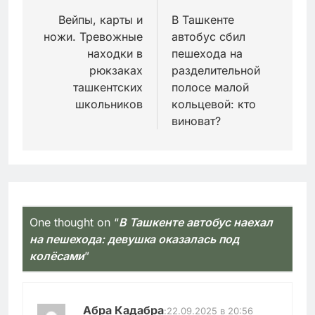
по
Вейпы, карты и
В Ташкенте
ножи. Тревожные
автобус сбил
записям
находки в
пешехода на
рюкзаках
разделительной
ташкентских
полосе малой
школьников
кольцевой: кто
виноват?
One thought on “
В Ташкенте автобус наехал
на пешехода: девушка оказалась под
колёсами
”
Абра Кадабра
:
22.09.2025 в 20:56