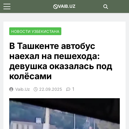
Skip
VAIB.UZ
to
content
НОВОСТИ УЗБЕКИСТАНА
В Ташкенте автобус
наехал на пешехода:
девушка оказалась под
колёсами
1
Vaib.uz
22.09.2025