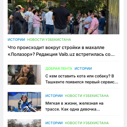
ИСТОРИИ
НОВОСТИ УЗБЕКИСТАНА
Что происходит вокруг стройки в махалле
«Лолазор»? Редакция Vaib.uz встретилась со
всеми сторонами конфликта
ДОБРАЯ ЛЕНТА
ИСТОРИИ
С кем оставить кота или собаку? В
Ташкенте появился первый сервис
зоонянь
ИСТОРИИ
НОВОСТИ УЗБЕКИСТАНА
Мягкая в жизни, железная на
трассе. Как одна девочка
переписывает автоспорт в
Узбекистане
ИСТОРИИ
НОВОСТИ УЗБЕКИСТАНА