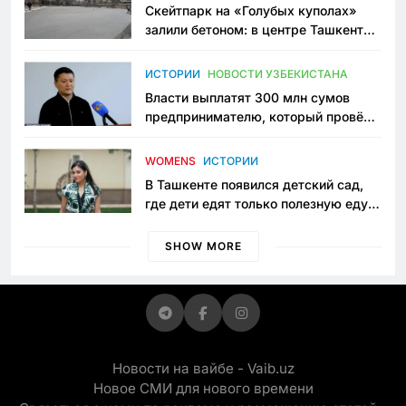
Скейтпарк на «Голубых куполах»
залили бетоном: в центре Ташкента
исчезло ещё одно общественное
пространство
ИСТОРИИ
НОВОСТИ УЗБЕКИСТАНА
Власти выплатят 300 млн сумов
предпринимателю, который провёл
пять лет в тюрьме по незаконному
приговору
WOMENS
ИСТОРИИ
В Ташкенте появился детский сад,
где дети едят только полезную еду.
Его открыла мама, которая устала
просить «кашу без сахара»
SHOW MORE
Новости на вайбе - Vaib.uz
Новое СМИ для нового времени