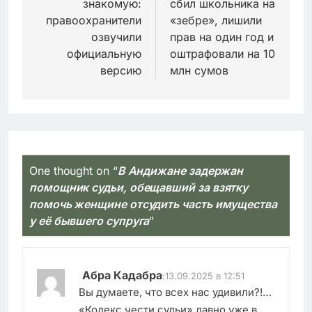
знакомую:
сбил школьника на
правоохранители
«зебре», лишили
озвучили
прав на один год и
официальную
оштрафовали на 10
версию
млн сумов
One thought on “
В Андижане задержан
помощник судьи, обещавший за взятку
помочь женщине отсудить часть имущества
у её бывшего супруга
”
Абра Кадабра
:
13.09.2025 в 12:51
Вы думаете, что всех нас удивили?!…
«Кодекс чести судьи» давно уже в