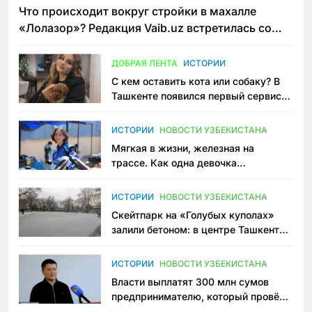
Что происходит вокруг стройки в махалле
«Лолазор»? Редакция Vaib.uz встретилась со
всеми сторонами конфликта
ДОБРАЯ ЛЕНТА
ИСТОРИИ
С кем оставить кота или собаку? В
Ташкенте появился первый сервис
зоонянь
ИСТОРИИ
НОВОСТИ УЗБЕКИСТАНА
Мягкая в жизни, железная на
трассе. Как одна девочка
переписывает автоспорт в
Узбекистане
ИСТОРИИ
НОВОСТИ УЗБЕКИСТАНА
Скейтпарк на «Голубых куполах»
залили бетоном: в центре Ташкента
исчезло ещё одно общественное
пространство
ИСТОРИИ
НОВОСТИ УЗБЕКИСТАНА
Власти выплатят 300 млн сумов
предпринимателю, который провёл
пять лет в тюрьме по незаконному