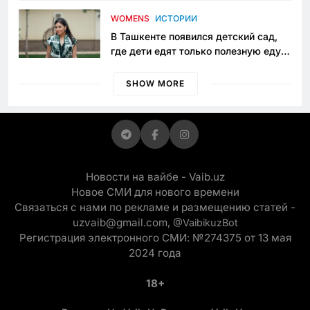
приговору
WOMENS
ИСТОРИИ
В Ташкенте появился детский сад,
где дети едят только полезную еду.
Его открыла мама, которая устала
просить «кашу без сахара»
SHOW MORE
Новости на вайбе - Vaib.uz
Новое СМИ для нового времени
Связаться с нами по рекламе и размещению статей -
uzvaib@gmail.com,
@VaibikuzBot
Регистрация электронного СМИ: №274375 от 13 мая
2024 года
18+