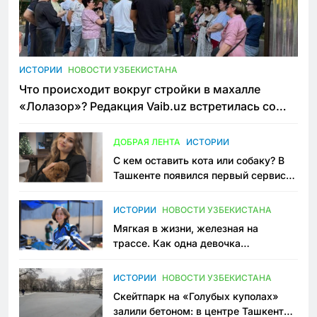
ИСТОРИИ
НОВОСТИ УЗБЕКИСТАНА
Что происходит вокруг стройки в махалле
«Лолазор»? Редакция Vaib.uz встретилась со
всеми сторонами конфликта
ДОБРАЯ ЛЕНТА
ИСТОРИИ
С кем оставить кота или собаку? В
Ташкенте появился первый сервис
зоонянь
ИСТОРИИ
НОВОСТИ УЗБЕКИСТАНА
Мягкая в жизни, железная на
трассе. Как одна девочка
переписывает автоспорт в
Узбекистане
ИСТОРИИ
НОВОСТИ УЗБЕКИСТАНА
Скейтпарк на «Голубых куполах»
залили бетоном: в центре Ташкента