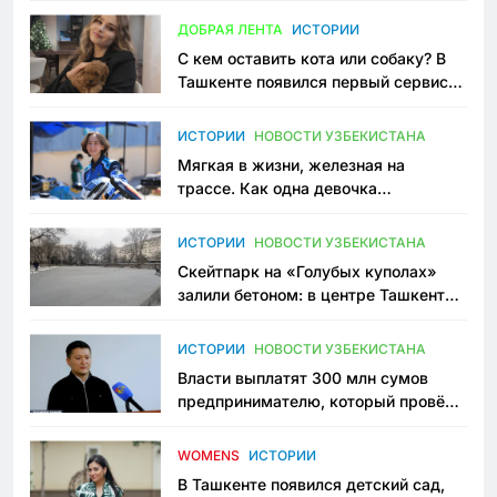
всеми сторонами конфликта
ДОБРАЯ ЛЕНТА
ИСТОРИИ
С кем оставить кота или собаку? В
Ташкенте появился первый сервис
зоонянь
ИСТОРИИ
НОВОСТИ УЗБЕКИСТАНА
Мягкая в жизни, железная на
трассе. Как одна девочка
переписывает автоспорт в
Узбекистане
ИСТОРИИ
НОВОСТИ УЗБЕКИСТАНА
Скейтпарк на «Голубых куполах»
залили бетоном: в центре Ташкента
исчезло ещё одно общественное
пространство
ИСТОРИИ
НОВОСТИ УЗБЕКИСТАНА
Власти выплатят 300 млн сумов
предпринимателю, который провёл
пять лет в тюрьме по незаконному
приговору
WOMENS
ИСТОРИИ
В Ташкенте появился детский сад,