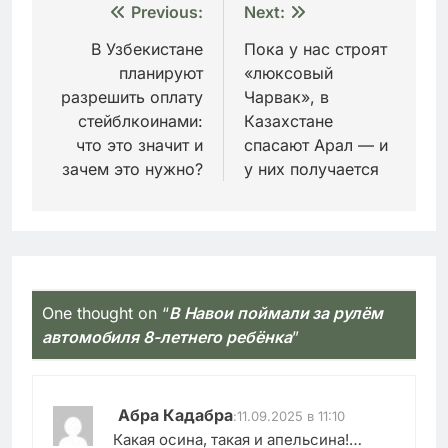
Навигация
Previous:
Next:
по
В Узбекистане
Пока у нас строят
планируют
«люксовый
записям
разрешить оплату
Чарвак», в
стейблкоинами:
Казахстане
что это значит и
спасают Арал — и
зачем это нужно?
у них получается
One thought on “
В Навои поймали за рулём
автомобиля 8-летнего ребёнка
”
Абра Кадабра
:
11.09.2025 в 11:10
Какая осина, такая и апельсина!…