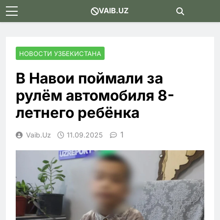
Skip
VAIB.UZ
to
content
НОВОСТИ УЗБЕКИСТАНА
В Навои поймали за
рулём автомобиля 8-
летнего ребёнка
1
Vaib.uz
11.09.2025