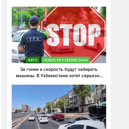
врезался в дерево
АВТО
НОВОСТИ УЗБЕКИСТАНА
За гонки и скорость будут забирать
машины. В Узбекистане хотят серьезно
ужесточить наказания для лихачей