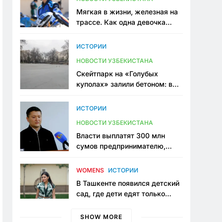
Мягкая в жизни, железная на
трассе. Как одна девочка
переписывает автоспорт в
Узбекистане
ИСТОРИИ
НОВОСТИ УЗБЕКИСТАНА
Скейтпарк на «Голубых
куполах» залили бетоном: в
центре Ташкента исчезло ещё
одно общественное
ИСТОРИИ
пространство
НОВОСТИ УЗБЕКИСТАНА
Власти выплатят 300 млн
сумов предпринимателю,
который провёл пять лет в
тюрьме по незаконному
WOMENS
ИСТОРИИ
приговору
В Ташкенте появился детский
сад, где дети едят только
полезную еду. Его открыла
мама, которая устала просить
SHOW MORE