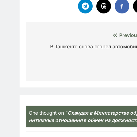
Навигация
Previou
по
В Ташкенте снова сгорел автомоби
записям
One thought on “
Скандал в Министерстве об
интимные отношения в обмен на должност