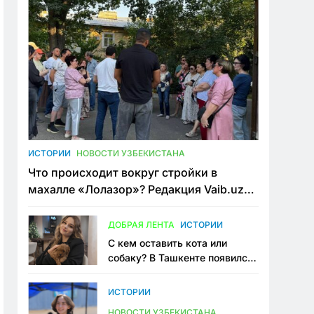
ИСТОРИИ
НОВОСТИ УЗБЕКИСТАНА
Что происходит вокруг стройки в
махалле «Лолазор»? Редакция Vaib.uz
встретилась со всеми сторонами
конфликта
ДОБРАЯ ЛЕНТА
ИСТОРИИ
С кем оставить кота или
собаку? В Ташкенте появился
первый сервис зоонянь
ИСТОРИИ
НОВОСТИ УЗБЕКИСТАНА