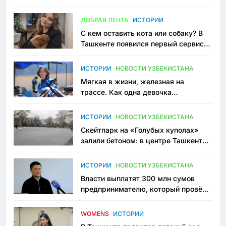
всеми сторонами конфликта
ДОБРАЯ ЛЕНТА
ИСТОРИИ
С кем оставить кота или собаку? В
Ташкенте появился первый сервис
зоонянь
ИСТОРИИ
НОВОСТИ УЗБЕКИСТАНА
Мягкая в жизни, железная на
трассе. Как одна девочка
переписывает автоспорт в
Узбекистане
ИСТОРИИ
НОВОСТИ УЗБЕКИСТАНА
Скейтпарк на «Голубых куполах»
залили бетоном: в центре Ташкента
исчезло ещё одно общественное
пространство
ИСТОРИИ
НОВОСТИ УЗБЕКИСТАНА
Власти выплатят 300 млн сумов
предпринимателю, который провёл
пять лет в тюрьме по незаконному
приговору
WOMENS
ИСТОРИИ