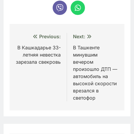
Навигация
Previous:
Next:
по
В Кашкадарье 33-
В Ташкенте
летняя невестка
минувшим
записям
зарезала свекровь
вечером
произошло ДТП —
автомобиль на
высокой скорости
врезался в
светофор