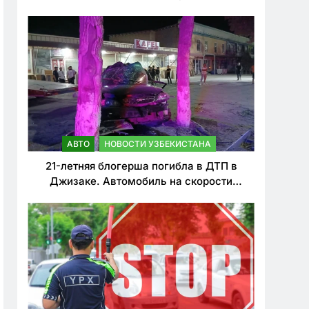
о резком ужесточении наказаний для
нарушителей ПДД
АВТО
НОВОСТИ УЗБЕКИСТАНА
21-летняя блогерша погибла в ДТП в
Джизаке. Автомобиль на скорости
врезался в дерево