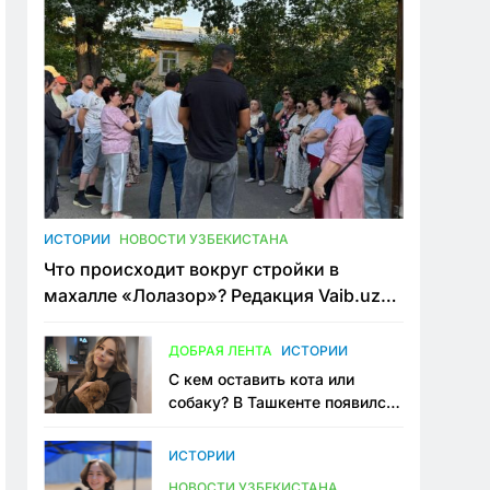
ИСТОРИИ
НОВОСТИ УЗБЕКИСТАНА
Что происходит вокруг стройки в
махалле «Лолазор»? Редакция Vaib.uz
встретилась со всеми сторонами
конфликта
ДОБРАЯ ЛЕНТА
ИСТОРИИ
С кем оставить кота или
собаку? В Ташкенте появился
первый сервис зоонянь
ИСТОРИИ
НОВОСТИ УЗБЕКИСТАНА