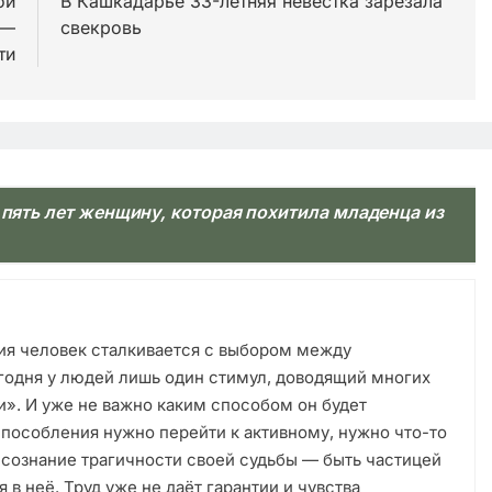
ой
В Кашкадарье 33-летняя невестка зарезала
 —
свекровь
ти
 пять лет женщину, которая похитила младенца из
ия человек сталкивается с выбором между
годня у людей лишь один стимул, доводящий многих
и». И уже не важно каким способом он будет
испособления нужно перейти к активному, нужно что-то
 сознание трагичности своей судьбы — быть частицей
 в неё. Труд уже не даёт гарантии и чувства