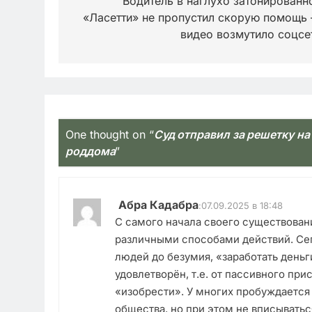
по
Водитель в наглухо затонированн
«Ласетти» не пропустил скорую помощь
записям
видео возмутило соцсе
One thought on “
Суд отправил за решетку на
роддома
”
Абра Кадабра
:
07.09.2025 в 18:48
С самого начала своего существован
различными способами действий. Се
людей до безумия, «заработать деньг
удовлетворён, т.е. от пассивного пр
«изобрести». У многих пробуждается
общества, но при этом не вписываться