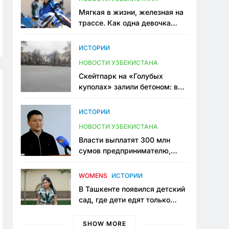
Мягкая в жизни, железная на
трассе. Как одна девочка
переписывает автоспорт в
Узбекистане
ИСТОРИИ
НОВОСТИ УЗБЕКИСТАНА
Скейтпарк на «Голубых
куполах» залили бетоном: в
центре Ташкента исчезло ещё
одно общественное
ИСТОРИИ
пространство
НОВОСТИ УЗБЕКИСТАНА
Власти выплатят 300 млн
сумов предпринимателю,
который провёл пять лет в
тюрьме по незаконному
WOMENS
ИСТОРИИ
приговору
В Ташкенте появился детский
сад, где дети едят только
полезную еду. Его открыла
мама, которая устала просить
SHOW MORE