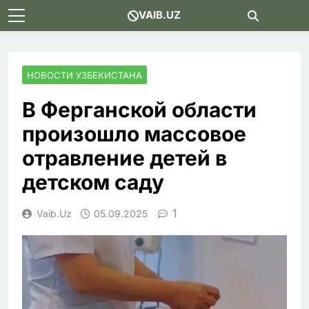
Skip
VAIB.UZ
to
content
НОВОСТИ УЗБЕКИСТАНА
В Ферганской области
произошло массовое
отравление детей в
детском саду
1
Vaib.uz
05.09.2025