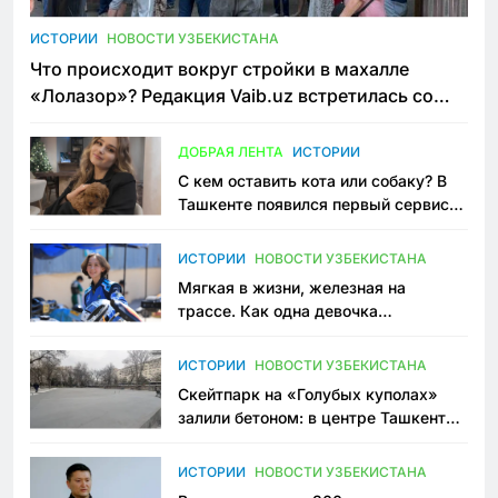
ИСТОРИИ
НОВОСТИ УЗБЕКИСТАНА
Что происходит вокруг стройки в махалле
«Лолазор»? Редакция Vaib.uz встретилась со
всеми сторонами конфликта
ДОБРАЯ ЛЕНТА
ИСТОРИИ
С кем оставить кота или собаку? В
Ташкенте появился первый сервис
зоонянь
ИСТОРИИ
НОВОСТИ УЗБЕКИСТАНА
Мягкая в жизни, железная на
трассе. Как одна девочка
переписывает автоспорт в
Узбекистане
ИСТОРИИ
НОВОСТИ УЗБЕКИСТАНА
Скейтпарк на «Голубых куполах»
залили бетоном: в центре Ташкента
исчезло ещё одно общественное
пространство
ИСТОРИИ
НОВОСТИ УЗБЕКИСТАНА