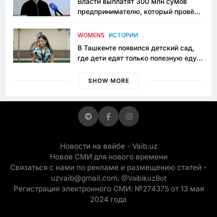
Власти выплатят 300 млн сумов
предпринимателю, который провёл
пять лет в тюрьме по незаконному
приговору
WOMENS
ИСТОРИИ
В Ташкенте появился детский сад,
где дети едят только полезную еду.
Его открыла мама, которая устала
просить «кашу без сахара»
SHOW MORE
Новости на вайбе - Vaib.uz
Новое СМИ для нового времени
Связаться с нами по рекламе и размещению статей -
uzvaib@gmail.com,
@VaibikuzBot
Регистрация электронного СМИ: №274375 от 13 мая
2024 года