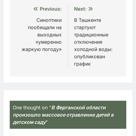
Навигация
Previous:
Next:
по
Синоптики
В Ташкенте
пообещали на
стартуют
записям
выходных
традиционные
«умеренно
отключения
жаркую погоду»
холодной воды:
опубликован
график
One thought on “
В Ферганской области
произошло массовое отравление детей в
детском саду
”