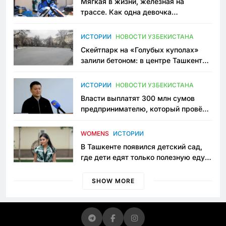
Мягкая в жизни, железная на
трассе. Как одна девочка
переписывает автоспорт в
Узбекистане
ИСТОРИИ
НОВОСТИ УЗБЕКИСТАНА
Скейтпарк на «Голубых куполах»
залили бетоном: в центре Ташкента
исчезло ещё одно общественное
пространство
ИСТОРИИ
НОВОСТИ УЗБЕКИСТАНА
Власти выплатят 300 млн сумов
предпринимателю, который провёл
пять лет в тюрьме по незаконному
приговору
WOMENS
ИСТОРИИ
В Ташкенте появился детский сад,
где дети едят только полезную еду.
Его открыла мама, которая устала
просить «кашу без сахара»
SHOW MORE