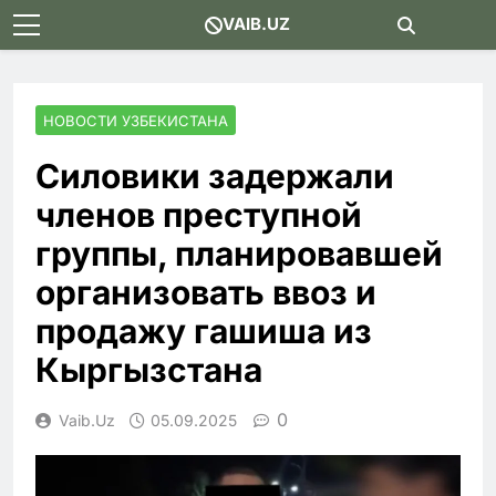
Skip
VAIB.UZ
to
content
НОВОСТИ УЗБЕКИСТАНА
Силовики задержали
членов преступной
группы, планировавшей
организовать ввоз и
продажу гашиша из
Кыргызстана
0
Vaib.uz
05.09.2025