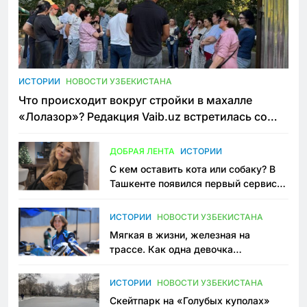
ИСТОРИИ
НОВОСТИ УЗБЕКИСТАНА
Что происходит вокруг стройки в махалле
«Лолазор»? Редакция Vaib.uz встретилась со
всеми сторонами конфликта
ДОБРАЯ ЛЕНТА
ИСТОРИИ
С кем оставить кота или собаку? В
Ташкенте появился первый сервис
зоонянь
ИСТОРИИ
НОВОСТИ УЗБЕКИСТАНА
Мягкая в жизни, железная на
трассе. Как одна девочка
переписывает автоспорт в
Узбекистане
ИСТОРИИ
НОВОСТИ УЗБЕКИСТАНА
Скейтпарк на «Голубых куполах»