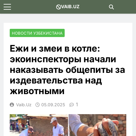
Skip
VAIB.UZ
to
content
НОВОСТИ УЗБЕКИСТАНА
Ежи и змеи в котле:
экоинспекторы начали
наказывать общепиты за
издевательства над
животными
1
Vaib.uz
05.09.2025