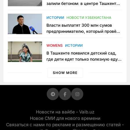
залили бетоном: в центре Ташкента
исчезло ещё одно общественное
пространство
ИСТОРИИ
НОВОСТИ УЗБЕКИСТАНА
Власти выплатят 300 млн сумов
предпринимателю, который провёл
пять лет в тюрьме по незаконному
приговору
WOMENS
ИСТОРИИ
В Ташкенте появился детский сад,
где дети едят только полезную еду.
Его открыла мама, которая устала
просить «кашу без сахара»
SHOW MORE
Новости на вайбе - Vaib.uz
Новое СМИ для нового времени
Связаться с нами по рекламе и размещению статей -