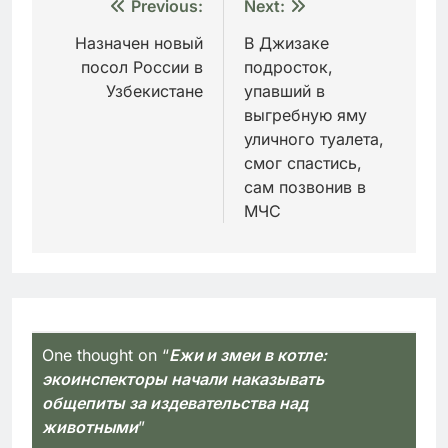
Навигация
Previous:
Next:
по
Назначен новый
В Джизаке
посол России в
подросток,
записям
Узбекистане
упавший в
выгребную яму
уличного туалета,
смог спастись,
сам позвонив в
МЧС
One thought on “
Ежи и змеи в котле:
экоинспекторы начали наказывать
общепиты за издевательства над
животными
”