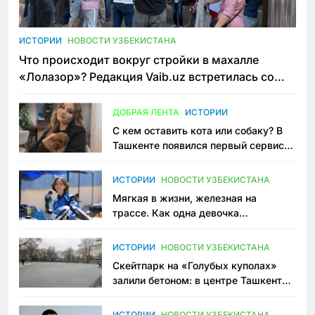
ИСТОРИИ
НОВОСТИ УЗБЕКИСТАНА
Что происходит вокруг стройки в махалле
«Лолазор»? Редакция Vaib.uz встретилась со
всеми сторонами конфликта
ДОБРАЯ ЛЕНТА
ИСТОРИИ
С кем оставить кота или собаку? В
Ташкенте появился первый сервис
зоонянь
ИСТОРИИ
НОВОСТИ УЗБЕКИСТАНА
Мягкая в жизни, железная на
трассе. Как одна девочка
переписывает автоспорт в
Узбекистане
ИСТОРИИ
НОВОСТИ УЗБЕКИСТАНА
Скейтпарк на «Голубых куполах»
залили бетоном: в центре Ташкента
исчезло ещё одно общественное
пространство
ИСТОРИИ
НОВОСТИ УЗБЕКИСТАНА