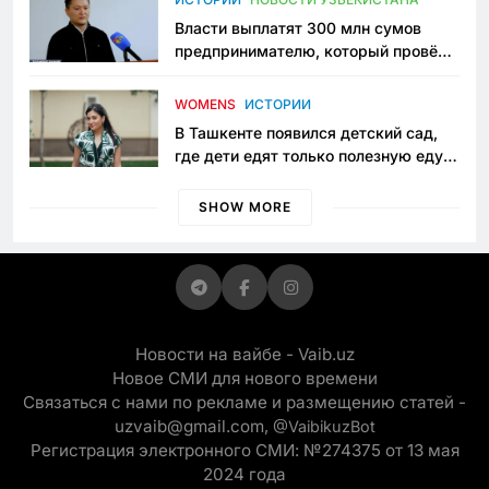
Власти выплатят 300 млн сумов
предпринимателю, который провёл
пять лет в тюрьме по незаконному
приговору
WOMENS
ИСТОРИИ
В Ташкенте появился детский сад,
где дети едят только полезную еду.
Его открыла мама, которая устала
просить «кашу без сахара»
SHOW MORE
Новости на вайбе - Vaib.uz
Новое СМИ для нового времени
Связаться с нами по рекламе и размещению статей -
uzvaib@gmail.com,
@VaibikuzBot
Регистрация электронного СМИ: №274375 от 13 мая
2024 года