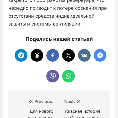
закрытого пространства резервуара, что
нередко приводит к потере сознания при
отсутствии средств индивидуальной
защиты и системы вентиляции.
Поделись нашей статьей
Навигация
Previous:
Next:
по
Для нового
Ужасная история
ташкентского
из Сурхандарьи: