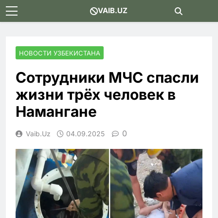
Skip
VAIB.UZ
to
content
НОВОСТИ УЗБЕКИСТАНА
Сотрудники МЧС спасли
жизни трёх человек в
Намангане
0
Vaib.uz
04.09.2025