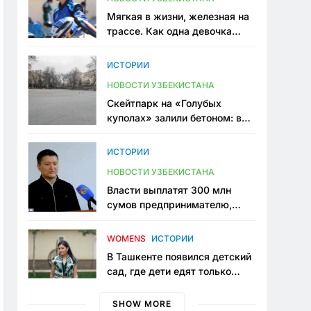
Мягкая в жизни, железная на
трассе. Как одна девочка
переписывает автоспорт в
Узбекистане
ИСТОРИИ
НОВОСТИ УЗБЕКИСТАНА
Скейтпарк на «Голубых
куполах» залили бетоном: в
центре Ташкента исчезло ещё
одно общественное
ИСТОРИИ
пространство
НОВОСТИ УЗБЕКИСТАНА
Власти выплатят 300 млн
сумов предпринимателю,
который провёл пять лет в
тюрьме по незаконному
WOMENS
ИСТОРИИ
приговору
В Ташкенте появился детский
сад, где дети едят только
полезную еду. Его открыла
мама, которая устала просить
SHOW MORE