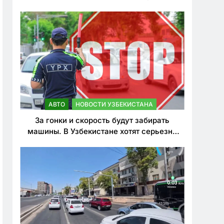
врезался в дерево
АВТО
НОВОСТИ УЗБЕКИСТАНА
За гонки и скорость будут забирать
машины. В Узбекистане хотят серьезно
ужесточить наказания для лихачей