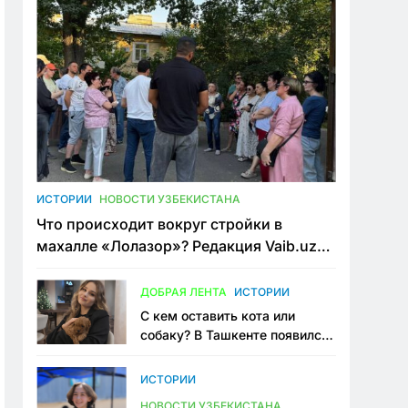
ИСТОРИИ
НОВОСТИ УЗБЕКИСТАНА
Что происходит вокруг стройки в
махалле «Лолазор»? Редакция Vaib.uz
встретилась со всеми сторонами
конфликта
ДОБРАЯ ЛЕНТА
ИСТОРИИ
С кем оставить кота или
собаку? В Ташкенте появился
первый сервис зоонянь
ИСТОРИИ
НОВОСТИ УЗБЕКИСТАНА