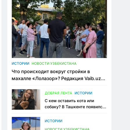
ИСТОРИИ
НОВОСТИ УЗБЕКИСТАНА
Что происходит вокруг стройки в
махалле «Лолазор»? Редакция Vaib.uz
встретилась со всеми сторонами
конфликта
ДОБРАЯ ЛЕНТА
ИСТОРИИ
С кем оставить кота или
собаку? В Ташкенте появился
первый сервис зоонянь
ИСТОРИИ
НОВОСТИ УЗБЕКИСТАНА