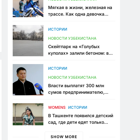
Мягкая в жизни, железная на
трассе. Как одна девочка
переписывает автоспорт в
Узбекистане
ИСТОРИИ
НОВОСТИ УЗБЕКИСТАНА
Скейтпарк на «Голубых
куполах» залили бетоном: в
центре Ташкента исчезло ещё
одно общественное
ИСТОРИИ
пространство
НОВОСТИ УЗБЕКИСТАНА
Власти выплатят 300 млн
сумов предпринимателю,
который провёл пять лет в
тюрьме по незаконному
WOMENS
ИСТОРИИ
приговору
В Ташкенте появился детский
сад, где дети едят только
полезную еду. Его открыла
мама, которая устала просить
SHOW MORE