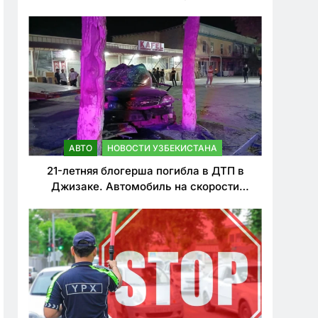
о резком ужесточении наказаний для
нарушителей ПДД
АВТО
НОВОСТИ УЗБЕКИСТАНА
21-летняя блогерша погибла в ДТП в
Джизаке. Автомобиль на скорости
врезался в дерево