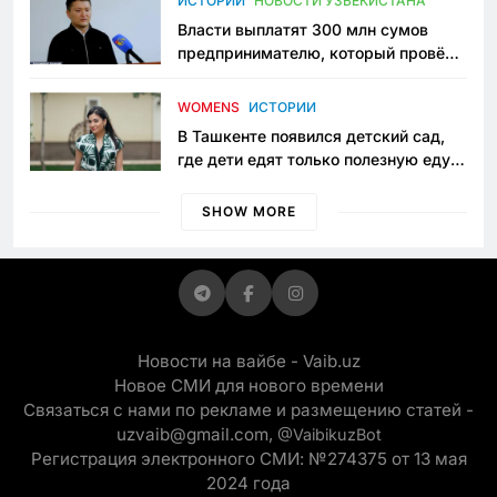
ИСТОРИИ
НОВОСТИ УЗБЕКИСТАНА
Власти выплатят 300 млн сумов
предпринимателю, который провёл
пять лет в тюрьме по незаконному
приговору
WOMENS
ИСТОРИИ
В Ташкенте появился детский сад,
где дети едят только полезную еду.
Его открыла мама, которая устала
просить «кашу без сахара»
SHOW MORE
Новости на вайбе - Vaib.uz
Новое СМИ для нового времени
Связаться с нами по рекламе и размещению статей -
uzvaib@gmail.com,
@VaibikuzBot
Регистрация электронного СМИ: №274375 от 13 мая
2024 года