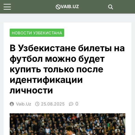
Skip
VAIB.UZ
to
content
НОВОСТИ УЗБЕКИСТАНА
В Узбекистане билеты на
футбол можно будет
купить только после
идентификации
личности
0
Vaib.uz
25.08.2025