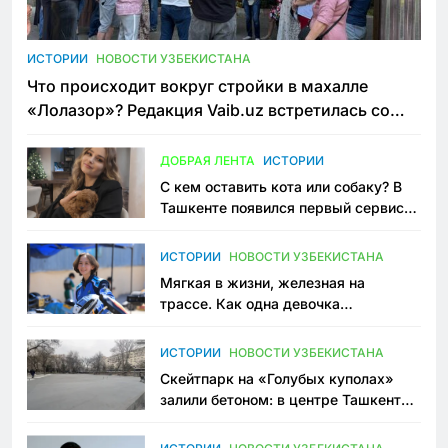
ИСТОРИИ
НОВОСТИ УЗБЕКИСТАНА
Что происходит вокруг стройки в махалле
«Лолазор»? Редакция Vaib.uz встретилась со
всеми сторонами конфликта
ДОБРАЯ ЛЕНТА
ИСТОРИИ
С кем оставить кота или собаку? В
Ташкенте появился первый сервис
зоонянь
ИСТОРИИ
НОВОСТИ УЗБЕКИСТАНА
Мягкая в жизни, железная на
трассе. Как одна девочка
переписывает автоспорт в
Узбекистане
ИСТОРИИ
НОВОСТИ УЗБЕКИСТАНА
Скейтпарк на «Голубых куполах»
залили бетоном: в центре Ташкента
исчезло ещё одно общественное
пространство