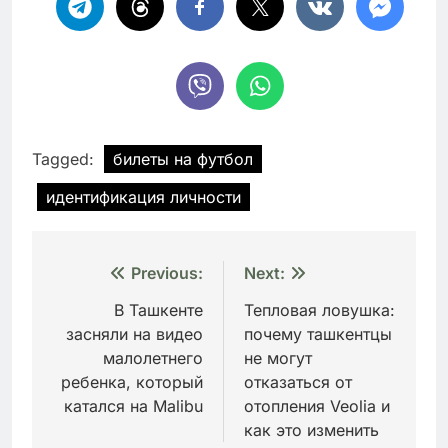
Tagged:
билеты на футбол
идентификация личности
Навигация
Previous:
Next:
по
В Ташкенте
Тепловая ловушка:
засняли на видео
почему ташкентцы
записям
малолетнего
не могут
ребенка, который
отказаться от
катался на Malibu
отопления Veolia и
как это изменить