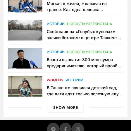
Мягкая в жизни, железная на
трассе. Как одна девочка
переписывает автоспорт в
Узбекистане
ИСТОРИИ
НОВОСТИ УЗБЕКИСТАНА
Скейтпарк на «Голубых куполах»
залили бетоном: в центре Ташкента
исчезло ещё одно общественное
пространство
ИСТОРИИ
НОВОСТИ УЗБЕКИСТАНА
Власти выплатят 300 млн сумов
предпринимателю, который провёл
пять лет в тюрьме по незаконному
приговору
WOMENS
ИСТОРИИ
В Ташкенте появился детский сад,
где дети едят только полезную еду.
Его открыла мама, которая устала
просить «кашу без сахара»
SHOW MORE