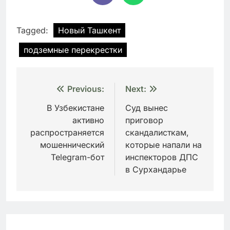
Tagged:
Новый Ташкент
подземные перекрестки
Навигация
Previous:
Next:
по
В Узбекистане
Суд вынес
активно
приговор
записям
распространяется
скандалисткам,
мошеннический
которые напали на
Telegram-бот
инспекторов ДПС
в Сурхандарье