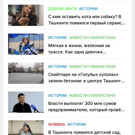
всеми сторонами конфликта
ДОБРАЯ ЛЕНТА
ИСТОРИИ
С кем оставить кота или собаку? В
Ташкенте появился первый сервис
зоонянь
ИСТОРИИ
НОВОСТИ УЗБЕКИСТАНА
Мягкая в жизни, железная на
трассе. Как одна девочка
переписывает автоспорт в
Узбекистане
ИСТОРИИ
НОВОСТИ УЗБЕКИСТАНА
Скейтпарк на «Голубых куполах»
залили бетоном: в центре Ташкента
исчезло ещё одно общественное
пространство
ИСТОРИИ
НОВОСТИ УЗБЕКИСТАНА
Власти выплатят 300 млн сумов
предпринимателю, который провёл
пять лет в тюрьме по незаконному
приговору
WOMENS
ИСТОРИИ
В Ташкенте появился детский сад,