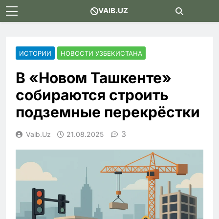
Skip
VAIB.UZ
to
content
ИСТОРИИ
НОВОСТИ УЗБЕКИСТАНА
В «Новом Ташкенте»
собираются строить
подземные перекрёстки
3
Vaib.uz
21.08.2025