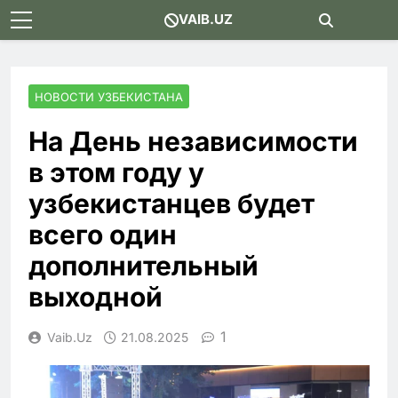
Skip
VAIB.UZ
to
content
НОВОСТИ УЗБЕКИСТАНА
На День независимости
в этом году у
узбекистанцев будет
всего один
дополнительный
выходной
1
Vaib.uz
21.08.2025