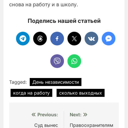
снова на работу и в школу.
Поделись нашей статьей
Tagged:
День независимости
когда на работу
сколько выходных
Навигация
Previous:
Next:
по
Суд вынес
Правоохранителям