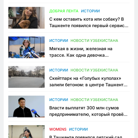
всеми сторонами конфликта
ДОБРАЯ ЛЕНТА
ИСТОРИИ
С кем оставить кота или собаку? В
Ташкенте появился первый сервис
зоонянь
ИСТОРИИ
НОВОСТИ УЗБЕКИСТАНА
Мягкая в жизни, железная на
трассе. Как одна девочка
переписывает автоспорт в
Узбекистане
ИСТОРИИ
НОВОСТИ УЗБЕКИСТАНА
Скейтпарк на «Голубых куполах»
залили бетоном: в центре Ташкента
исчезло ещё одно общественное
пространство
ИСТОРИИ
НОВОСТИ УЗБЕКИСТАНА
Власти выплатят 300 млн сумов
предпринимателю, который провёл
пять лет в тюрьме по незаконному
приговору
WOMENS
ИСТОРИИ
В Ташкенте появился детский сад,